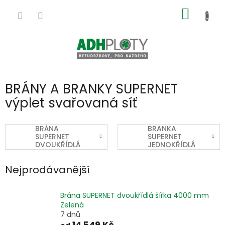
Přejít
NÁKUP
na
obsah
KOŠÍK
BRÁNY A BRANKY SUPERNET
výplet svařovaná síť
BRÁNA
BRANKA
SUPERNET
SUPERNET
DVOUKŘÍDLÁ
JEDNOKŘÍDLÁ
zelená, antracit
zelená, antracit
Nejprodávanější
Brána SUPERNET dvoukřídlá šířka 4000 mm
Zelená
7 dnů