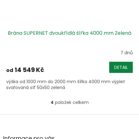
Brána SUPERNET dvoukřídlá šířka 4000 mm Zelená
7 dnů
DETAIL
14 549 Kč
od
výška od 1000 mm do 2000 mm šířka 4000 mm výplet
svařovaná síť 50x50 zelená
4
položek celkem
O
v
l
Z
á
á
d
p
a
a
Informace pro vás