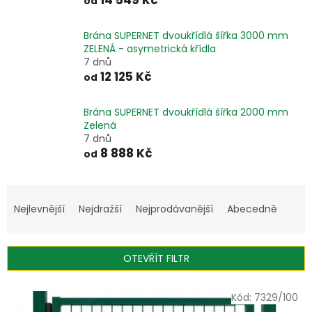
14 549 Kč
od
Brána SUPERNET dvoukřídlá šířka 3000 mm
ZELENÁ - asymetrická křídla
7 dnů
12 125 Kč
od
Brána SUPERNET dvoukřídlá šířka 2000 mm
Zelená
7 dnů
8 888 Kč
od
Ř
a
Nejlevnější
Nejdražší
Nejprodávanější
Abecedně
z
e
n
OTEVŘÍT FILTR
í
p
V
r
Kód:
7329/100
ý