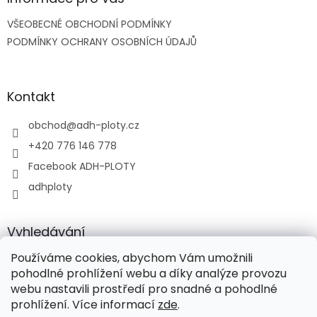
c
t
í
VŠEOBECNÉ OBCHODNÍ PODMÍNKY
í
p
PODMÍNKY OCHRANY OSOBNÍCH ÚDAJŮ
r
v
k
y
Kontakt
v
ý
p
obchod
@
adh-ploty.cz
i
+420 776 146 778
s
u
Facebook ADH-PLOTY
adhploty
Vyhledávání
Používáme cookies, abychom Vám umožnili
HLEDAT
pohodlné prohlížení webu a díky analýze provozu
webu nastavili prostředí pro snadné a pohodlné
prohlížení. Více informací
zde
.