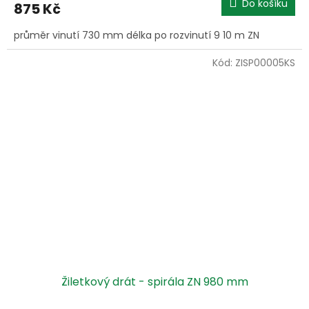
Do košíku
875 Kč
průměr vinutí 730 mm délka po rozvinutí 9 10 m ZN
Kód:
ZISP00005KS
Žiletkový drát - spirála ZN 980 mm