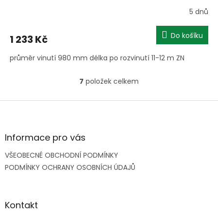
5 dnů
Do košíku
1 233 Kč
průměr vinutí 980 mm délka po rozvinutí 11-12 m ZN
7
položek celkem
O
v
l
Z
á
á
d
p
a
a
Informace pro vás
c
t
í
VŠEOBECNÉ OBCHODNÍ PODMÍNKY
í
p
PODMÍNKY OCHRANY OSOBNÍCH ÚDAJŮ
r
v
k
y
Kontakt
v
ý