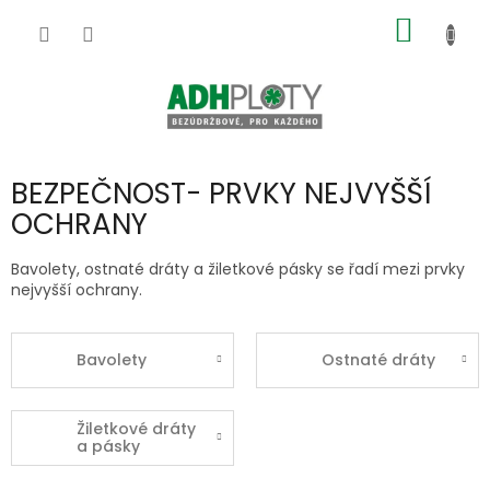
Přejít
NÁKUP
na
obsah
KOŠÍK
BEZPEČNOST- PRVKY NEJVYŠŠÍ
OCHRANY
Bavolety, ostnaté dráty a žiletkové pásky se řadí mezi prvky
nejvyšší ochrany.
Bavolety
Ostnaté dráty
Žiletkové dráty
a pásky