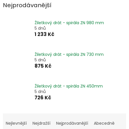
Nejprodávanější
Žiletkový drát - spirála ZN 980 mm
5 dnů
1 233 Kč
Žiletkový drát - spirála ZN 730 mm
5 dnů
875 Kč
Žiletkový drát - spirála ZN 450mm
5 dnů
726 Kč
Ř
a
Nejlevnější
Nejdražší
Nejprodávanější
Abecedně