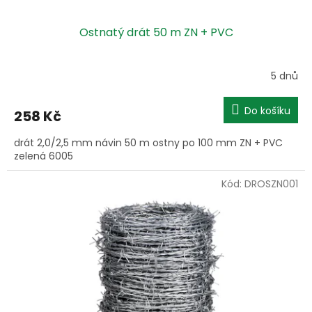
Ostnatý drát 50 m ZN + PVC
5 dnů
Do košíku
258 Kč
drát 2,0/2,5 mm návin 50 m ostny po 100 mm ZN + PVC
zelená 6005
Kód:
DROSZN001