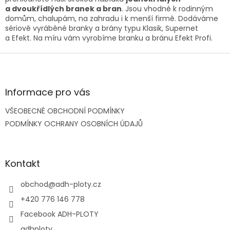
d
a dvoukřídlých branek a bran
. Jsou vhodné k rodinným
a
domům, chalupám, na zahradu i k menší firmě. Dodáváme
c
sériově vyráběné branky a brány typu Klasik, Supernet
í
a Efekt. Na míru vám vyrobíme branku a bránu Efekt Profi.
p
r
Z
v
á
k
p
y
a
Informace pro vás
v
t
ý
VŠEOBECNÉ OBCHODNÍ PODMÍNKY
í
p
PODMÍNKY OCHRANY OSOBNÍCH ÚDAJŮ
i
s
u
Kontakt
obchod
@
adh-ploty.cz
+420 776 146 778
Facebook ADH-PLOTY
adhploty