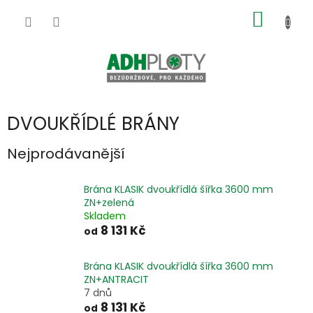
Přejít
NÁKUP
na
obsah
KOŠÍK
DVOUKŘÍDLÉ BRÁNY
Nejprodávanější
Brána KLASIK dvoukřídlá šířka 3600 mm
ZN+zelená
Skladem
8 131 Kč
od
Brána KLASIK dvoukřídlá šířka 3600 mm
ZN+ANTRACIT
7 dnů
8 131 Kč
od