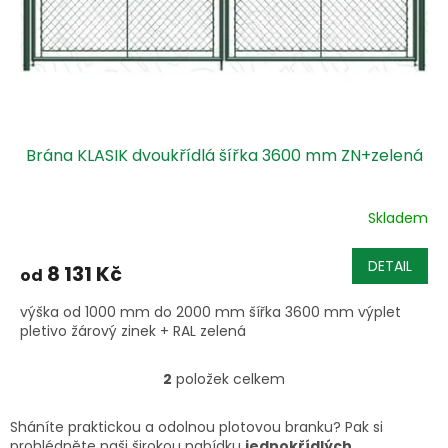
Brána KLASIK dvoukřídlá šířka 3600 mm ZN+zelená
Skladem
Průměrné
hodnocení
produktu
DETAIL
8 131 Kč
od
je
3,5
výška od 1000 mm do 2000 mm šířka 3600 mm výplet
z
pletivo žárový zinek + RAL zelená
5
hvězdiček.
2
položek celkem
O
v
l
Sháníte praktickou a odolnou plotovou branku? Pak si
á
prohlédněte naši širokou nabídku
jednokřídlých