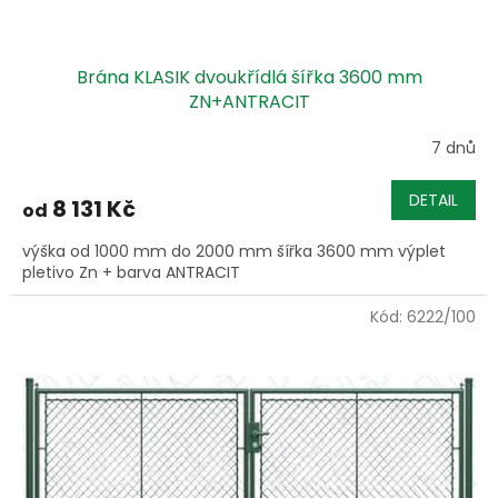
ů
Brána KLASIK dvoukřídlá šířka 3600 mm
ZN+ANTRACIT
7 dnů
DETAIL
8 131 Kč
od
výška od 1000 mm do 2000 mm šířka 3600 mm výplet
pletivo Zn + barva ANTRACIT
Kód:
6222/100