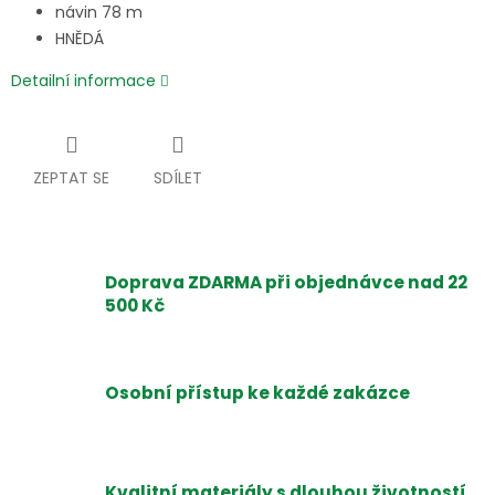
návin 78 m
HNĚDÁ
Detailní informace
ZEPTAT SE
SDÍLET
Doprava ZDARMA při objednávce nad 22
500 Kč
Osobní přístup ke každé zakázce
Kvalitní materiály s dlouhou životností