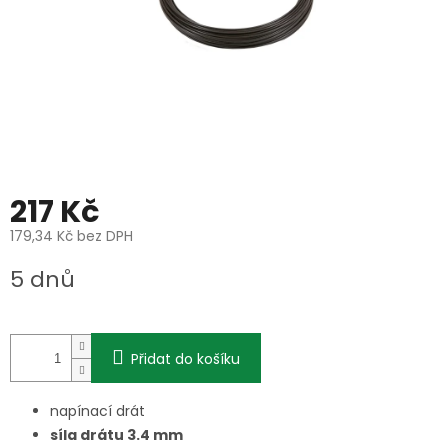
217 Kč
179,34 Kč bez DPH
Měrná
5 dnů
cena:
Přidat do košíku
napínací drát
síla drátu 3.4 mm