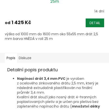
25m
14 dní
1 425 Kč
od
DETAIL
výška od 1000 mm do 1600 mm oko 55x55 mm drát 2,5
mm barva HNĚDÁ v roli 25 m
Popis
Diskuze
Detailní popis produktu
Napínací drát 3,4 mm PVC
je vyroben
z ocelového zinkovaného drátu 2,5 mm, který je
následně extrudačně plastifikován na finální
průměr 3,4 mm.
Kvalitní drát slouží jako nosný drát 4-hranných
poplastovaných pletiv a je určen pro pletiva bez
zapleteného napínacího drátu (
množství délky