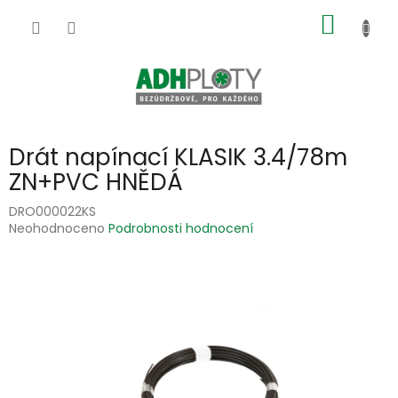
Přejít
NÁKUP
na
obsah
KOŠÍK
Drát napínací KLASIK 3.4/78m
ZN+PVC HNĚDÁ
DRO000022KS
Průměrné
Neohodnoceno
Podrobnosti hodnocení
hodnocení
produktu
je
0,0
z
5
hvězdiček.