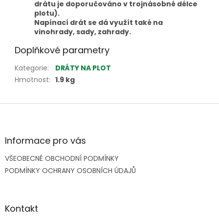
drátu je doporučováno v trojnásobné délce
plotu).
Napínací drát se dá využít také na
vinohrady, sady, zahrady.
Doplňkové parametry
Kategorie
:
DRÁTY NA PLOT
Hmotnost
:
1.9 kg
Z
á
p
a
Informace pro vás
t
VŠEOBECNÉ OBCHODNÍ PODMÍNKY
í
PODMÍNKY OCHRANY OSOBNÍCH ÚDAJŮ
Kontakt