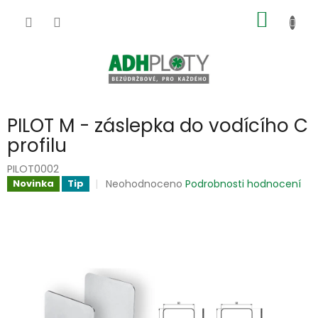
Přejít
NÁKUP
na
obsah
KOŠÍK
PILOT M - záslepka do vodícího C
profilu
PILOT0002
Průměrné
Neohodnoceno
Podrobnosti hodnocení
Novinka
Tip
hodnocení
produktu
je
0,0
z
5
hvězdiček.