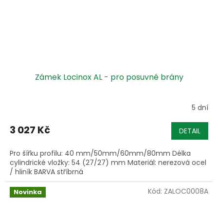
Zámek Locinox AL - pro posuvné brány
5 dní
3 027 Kč
DETAIL
Pro šířku profilu: 40 mm/50mm/60mm/80mm Délka
cylindrické vložky: 54 (27/27) mm Materiál: nerezová ocel
/ hliník BARVA stříbrná
Kód:
ZALOC0008A
Novinka