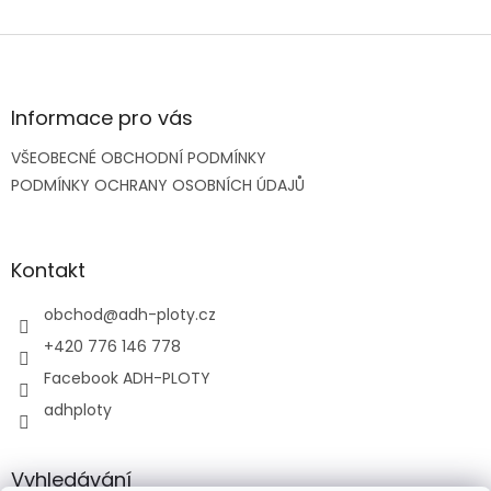
Z
á
p
a
Informace pro vás
t
VŠEOBECNÉ OBCHODNÍ PODMÍNKY
í
PODMÍNKY OCHRANY OSOBNÍCH ÚDAJŮ
Kontakt
obchod
@
adh-ploty.cz
+420 776 146 778
Facebook ADH-PLOTY
adhploty
Vyhledávání