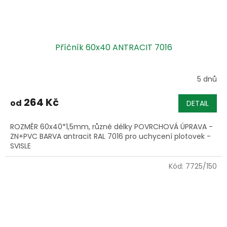
Příčník 60x40 ANTRACIT 7016
5 dnů
264 Kč
od
DETAIL
ROZMĚR 60x40*1,5mm, různé délky POVRCHOVÁ ÚPRAVA -
ZN+PVC BARVA antracit RAL 7016 pro uchycení plotovek -
SVISLE
Kód:
7725/150