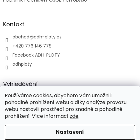
PODMÍNKY OCHRANY OSOBNÍCH ÚDAJŮ
Kontakt
obchod
@
adh-ploty.cz
+420 776 146 778
Facebook ADH-PLOTY
adhploty
Vyhledávání
Používáme cookies, abychom Vám umožnili
HLEDAT
pohodlné prohlížení webu a díky analýze provozu
webu nastavili prostředí pro snadné a pohodlné
prohlížení. Více informací
zde
.
Vytvořil Shoptet
Nastavení