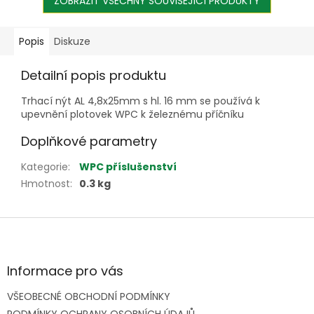
ZOBRAZIT VŠECHNY SOUVISEJÍCÍ PRODUKTY
Popis
Diskuze
Detailní popis produktu
Trhací nýt AL 4,8x25mm s hl. 16 mm se používá k
upevnění plotovek WPC k železnému příčníku
Doplňkové parametry
Kategorie
:
WPC příslušenství
Hmotnost
:
0.3 kg
Z
á
p
a
Informace pro vás
t
VŠEOBECNÉ OBCHODNÍ PODMÍNKY
í