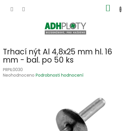
Přejít
NÁKUP
na
obsah
KOŠÍK
Trhací nýt Al 4,8x25 mm hl. 16
mm - bal. po 50 ks
PRPIL0030
Průměrné
Neohodnoceno
Podrobnosti hodnocení
hodnocení
produktu
je
0,0
z
5
hvězdiček.