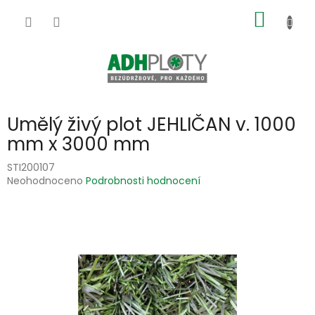
Přejít
NÁKUP
na
obsah
KOŠÍK
Umělý živý plot JEHLIČAN v. 1000
mm x 3000 mm
STI200107
Průměrné
Neohodnoceno
Podrobnosti hodnocení
hodnocení
produktu
je
0,0
z
5
hvězdiček.