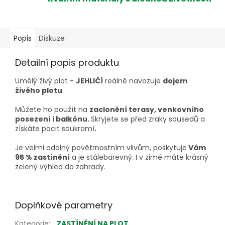
Popis
Diskuze
Detailní popis produktu
Umělý živý plot -
JEHLIČÍ
reálně navozuje
dojem
živého plotu
.
Můžete ho použít na
zaclonění terasy, venkovního
posezení i balkónu.
Skryjete se před zraky sousedů a
získáte pocit soukromí
.
Je velmi odolný povětrnostním vlivům, poskytuje
Vám
95 % zastínění
a je stálebarevný. I v zimě máte krásný
zelený výhled do zahrady.
Doplňkové parametry
Kategorie
:
ZASTÍNĚNÍ NA PLOT