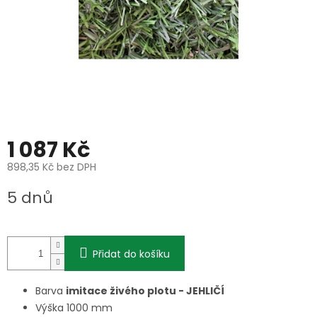
1 087 Kč
898,35 Kč bez DPH
Měrná
5 dnů
cena:
Přidat do košíku
Barva
imitace živého plotu - JEHLIČÍ
Výška 1000 mm