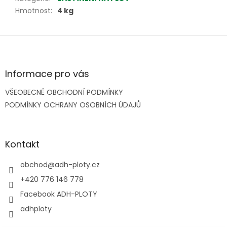
Hmotnost
:
4 kg
Z
á
p
a
Informace pro vás
t
VŠEOBECNÉ OBCHODNÍ PODMÍNKY
í
PODMÍNKY OCHRANY OSOBNÍCH ÚDAJŮ
Kontakt
obchod
@
adh-ploty.cz
+420 776 146 778
Facebook ADH-PLOTY
adhploty