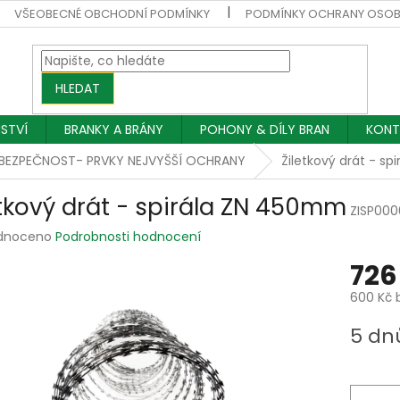
VŠEOBECNÉ OBCHODNÍ PODMÍNKY
PODMÍNKY OCHRANY OSOB
HLEDAT
NSTVÍ
BRANKY A BRÁNY
POHONY & DÍLY BRAN
KONT
BEZPEČNOST- PRVKY NEJVYŠŠÍ OCHRANY
Žiletkový drát - s
etkový drát - spirála ZN 450mm
ZISP000
rné
dnoceno
Podrobnosti hodnocení
ení
726
tu
600 Kč 
Měrná
5 dn
cena:
ek.