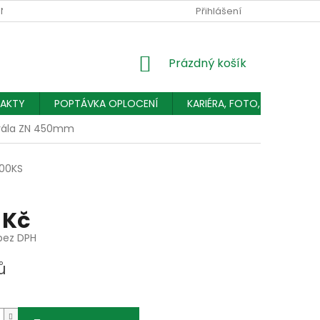
NÍCH ÚDAJŮ
Přihlášení
NÁKUPNÍ
Prázdný košík
KOŠÍK
AKTY
POPTÁVKA OPLOCENÍ
KARIÉRA, FOTO, ČLÁNKY
pirála ZN 450mm
00KS
 Kč
bez DPH
ů