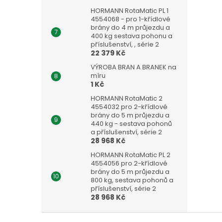
HORMANN RotaMatic PL 1
4554068 - pro 1-křídlové
brány do 4 m průjezdu a
400 kg sestava pohonu a
příslušenství, , série 2
22 379 Kč
VÝROBA BRAN A BRANEK na
míru
1 Kč
HORMANN RotaMatic 2
4554032 pro 2-křídlové
brány do 5 m průjezdu a
440 kg - sestava pohonů
a příslušenství, série 2
28 968 Kč
HORMANN RotaMatic PL 2
4554056 pro 2-křídlové
brány do 5 m průjezdu a
800 kg, sestava pohonů a
příslušenství, série 2
28 968 Kč
Z