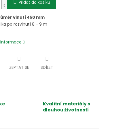
Přidat do košíku
růměr vinutí 450 mm
lka po rozvinutí 8 - 9 m
N
í informace
ZEPTAT SE
SDÍLET
ke
Kvalitní materiály s
dlouhou životností