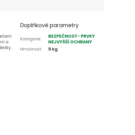
Doplňkové parametry
pečení
BEZPEČNOST- PRVKY
Kategorie
:
ní a
NEJVYŠŠÍ OCHRANY
letky.
Hmotnost
:
9 kg