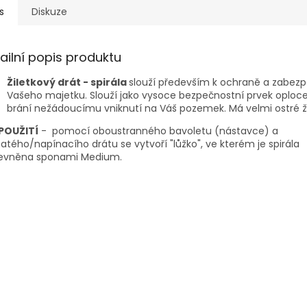
s
Diskuze
ailní popis produktu
Žiletkový drát - spirála
slouží především k ochraně a zabez
Vašeho majetku. Slouží jako vysoce bezpečnostní prvek oploce
brání nežádoucímu vniknutí na Váš pozemek. Má velmi ostré ži
POUŽITÍ
-
pomocí oboustranného bavoletu (nástavce) a
atého/napínacího drátu se vytvoří "lůžko", ve kterém je spirála
pevněna sponami Medium.