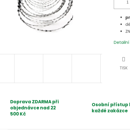
p
dé
Z
Detailn
TISK
Doprava ZDARMA při
Osobní přístup 
objednávce nad 22
každé zakázce
500 Kč