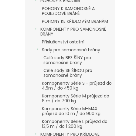
POHONY K BRÁNÁM
POHONY K SAMONOSNÉ A
POJEZDOVÉ BRÁNĚ
POHONY KE KŘÍDLOVÝM BRANÁM
KOMPONENTY PRO SAMONOSNÉ
BRÁNY
Příslušenství ostatní
Sady pro samonosné brány
Celé sady BEZ ŠÍNY pro
samonosné brány
Celé sady SE ŠÍNOU pro
samonosné brány
Komponenty Série S - průjezd do
4,5m / do 450 kg
Komponenty Série M průjezd do
8 m / do 700 kg
Komponenty Série M-MAX
průjezd do 10 m / do 900 kg
Komponenty Série L průjezd do
13,5 m / do 1 200 kg
KOMPONENTY PRO KŘÍDLOVÉ