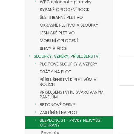
n
WPC oplocení - plotovky
e
SYPANÉ OPLOCENÍ ROCK
l
ŠESTIHRANNÉ PLETIVO
OKRASNÉ PLETIVO A SLOUPKY
LESNICKÉ PLETIVO
MOBILNÍ OPLOCENÍ
SLEVY A AKCE
SLOUPKY, VZPĚRY, PŘÍSLUŠENSTVÍ
PLOTOVÉ SLOUPKY A VZPĚRY
DRÁTY NA PLOT
PŘÍSLUŠENSTVÍ K PLETIVŮM V
ROLÍCH
PŘÍSLUŠENSTVÍ KE SVAŘOVANÝM
PANELŮM
BETONOVÉ DESKY
ZASTÍNĚNÍ NA PLOT
BEZPEČNOST- PRVKY NEJVYŠŠÍ
OCHRANY
Bavolety