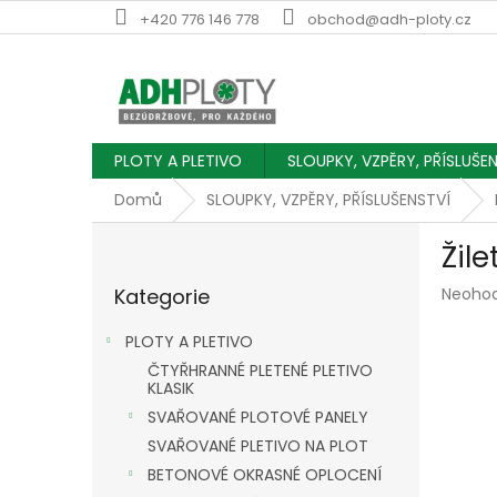
Přejít
+420 776 146 778
obchod@adh-ploty.cz
na
obsah
PLOTY A PLETIVO
SLOUPKY, VZPĚRY, PŘÍSLUŠE
Domů
SLOUPKY, VZPĚRY, PŘÍSLUŠENSTVÍ
P
Žil
o
Přeskočit
s
Průmě
Kategorie
Neoho
kategorie
t
hodnoc
r
produk
PLOTY A PLETIVO
a
je
ČTYŘHRANNÉ PLETENÉ PLETIVO
n
0,0
KLASIK
z
n
SVAŘOVANÉ PLOTOVÉ PANELY
5
í
hvězdič
SVAŘOVANÉ PLETIVO NA PLOT
p
a
BETONOVÉ OKRASNÉ OPLOCENÍ