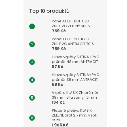
Top 10 produktů
Panel EFEKT LIGHT 2D
ZN+PVC ZELENÝ 6005
759 Kč
Panel EFEKT 2D LIGHT
ZN+PVC ANTRACIT 7016
759 Kč
Hlava vzpěry SLITINA+PVC
průměr 48 mm ANTRACIT
87 Kč
Hlava vzpěry SLITINA+PVC
průměr 38 mm ANTRACIT
69 Kč
Vzpěra KLASIK ZN průměr
38 mm, síla stěny 1,5 mm
184 Kč
Pletené pletivo KLASIK
ZELENÉ drát 2.7 mm, v roli
25m
1 906 Kč