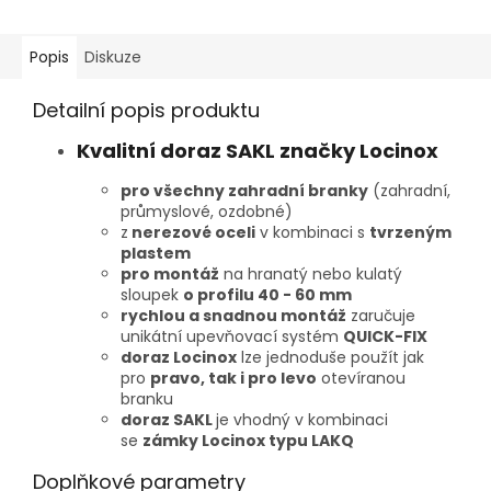
Popis
Diskuze
Detailní popis produktu
Kvalitní doraz SAKL značky Locinox
pro všechny zahradní branky
(zahradní,
průmyslové, ozdobné)
z
nerezové oceli
v kombinaci s
tvrzeným
plastem
pro montáž
na hranatý nebo kulatý
sloupek
o profilu 40 - 60 mm
rychlou a snadnou montáž
zaručuje
unikátní upevňovací systém
QUICK-FIX
doraz Locinox
lze jednoduše použít jak
pro
pravo, tak i pro levo
otevíranou
branku
doraz SAKL
je vhodný v kombinaci
se
zámky Locinox typu LAKQ
Doplňkové parametry