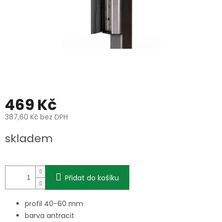
469 Kč
387,60 Kč bez DPH
Měrná
skladem
cena:
Přidat do košíku
profil 40-60 mm
barva antracit