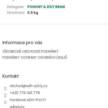
Kategorie
:
POHONY & DÍLY BRAN
Hmotnost
:
0.5 kg
Z
á
p
a
Informace pro vás
t
VŠEOBECNÉ OBCHODNÍ PODMÍNKY
í
PODMÍNKY OCHRANY OSOBNÍCH ÚDAJŮ
Kontakt
obchod
@
adh-ploty.cz
+420 776 146 778
Facebook ADH-PLOTY
adhploty