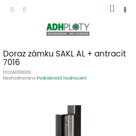
Přejít
NÁKUP
na
obsah
KOŠÍK
Doraz zámku SAKL AL + antracit
7016
DOZA00000S
Průměrné
Neohodnoceno
Podrobnosti hodnocení
hodnocení
produktu
je
0,0
z
5
hvězdiček.