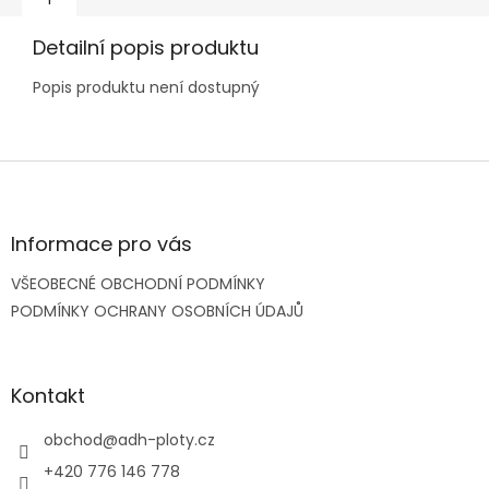
Detailní popis produktu
Popis produktu není dostupný
Z
á
p
a
Informace pro vás
t
VŠEOBECNÉ OBCHODNÍ PODMÍNKY
í
PODMÍNKY OCHRANY OSOBNÍCH ÚDAJŮ
Kontakt
obchod
@
adh-ploty.cz
+420 776 146 778