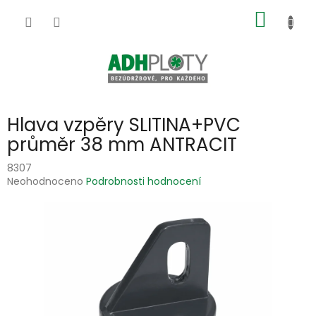
Přejít
NÁKUP
na
obsah
KOŠÍK
Hlava vzpěry SLITINA+PVC
průměr 38 mm ANTRACIT
8307
Průměrné
Neohodnoceno
Podrobnosti hodnocení
hodnocení
produktu
je
0,0
z
5
hvězdiček.