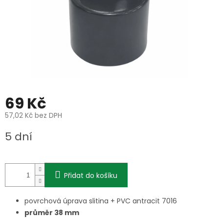
69 Kč
57,02 Kč bez DPH
Měrná
5 dní
cena:
Přidat do košíku
povrchová úprava slitina + PVC antracit 7016
průměr 38 mm