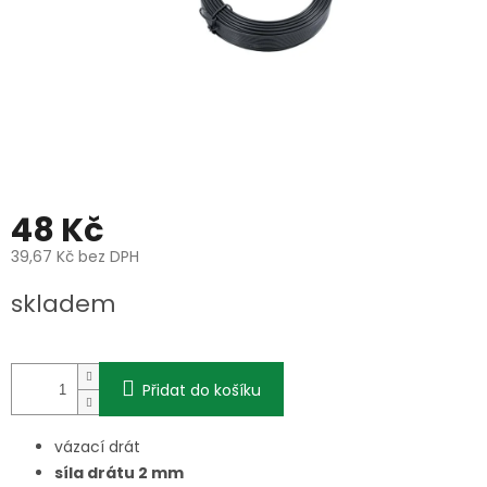
48 Kč
39,67 Kč bez DPH
Měrná
skladem
cena:
Přidat do košíku
vázací drát
síla drátu 2 mm