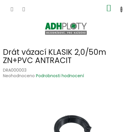
Přejít
NÁKUP
na
obsah
KOŠÍK
Drát vázací KLASIK 2,0/50m
ZN+PVC ANTRACIT
DRA000003
Průměrné
Neohodnoceno
Podrobnosti hodnocení
hodnocení
produktu
je
0,0
z
5
hvězdiček.