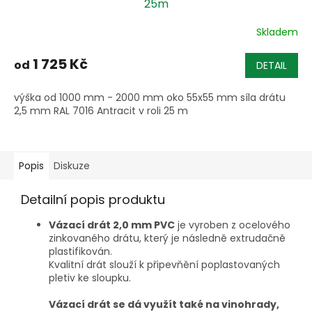
25m
Skladem
1 725 Kč
od
DETAIL
výška od 1000 mm - 2000 mm oko 55x55 mm síla drátu
2,5 mm RAL 7016 Antracit v roli 25 m
Popis
Diskuze
Detailní popis produktu
Vázací drát 2,0 mm PVC
je vyroben z ocelového
zinkovaného drátu, který je následně extrudačně
plastifikován.
Kvalitní drát slouží k připevňění poplastovaných
pletiv ke sloupku.
Vázací drát se dá využít také na vinohrady,