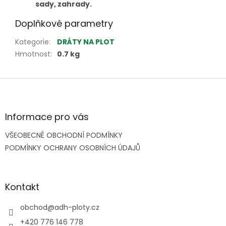
sady, zahrady.
Doplňkové parametry
Kategorie
:
DRÁTY NA PLOT
Hmotnost
:
0.7 kg
Z
á
p
a
Informace pro vás
t
VŠEOBECNÉ OBCHODNÍ PODMÍNKY
í
PODMÍNKY OCHRANY OSOBNÍCH ÚDAJŮ
Kontakt
obchod
@
adh-ploty.cz
+420 776 146 778