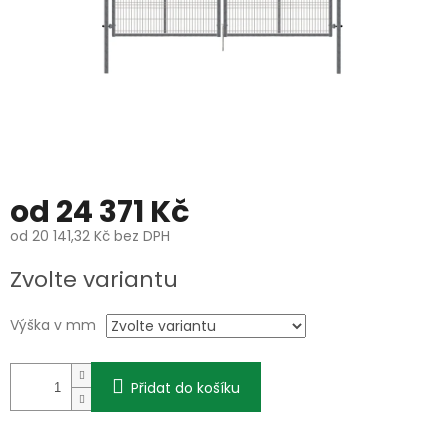
od
24 371 Kč
od
20 141,32 Kč
bez DPH
Měrná
Zvolte variantu
cena:
Výška v mm
Přidat do košíku