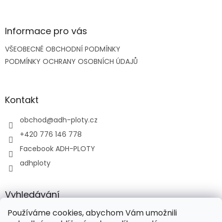
á
p
a
Informace pro vás
t
VŠEOBECNÉ OBCHODNÍ PODMÍNKY
í
PODMÍNKY OCHRANY OSOBNÍCH ÚDAJŮ
Kontakt
obchod
@
adh-ploty.cz
+420 776 146 778
Facebook ADH-PLOTY
adhploty
Vyhledávání
Používáme cookies, abychom Vám umožnili
HLEDAT