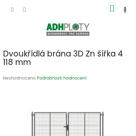
Přejít
NÁKUP
na
obsah
KOŠÍK
Dvoukřídlá brána 3D Zn šířka 4
118 mm
Průměrné
Neohodnoceno
Podrobnosti hodnocení
hodnocení
produktu
je
0,0
z
5
hvězdiček.