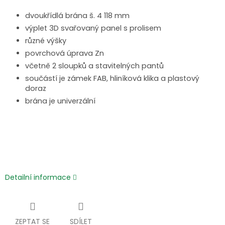
dvoukřídlá brána š. 4 118 mm
výplet 3D svařovaný panel s prolisem
různé výšky
povrchová úprava Zn
včetně 2 sloupků a stavitelných pantů
součástí je zámek FAB, hliníková klika a plastový
doraz
brána je univerzální
Detailní informace
ZEPTAT SE
SDÍLET