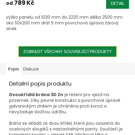
789 Kč
od
DETAIL
výška panelu od 1030 mm do 2230 mm délka 2500 mm
oko 50x200 mm drát 5 mm povrchová úprava žárový
zinek
ZOBRAZIT VŠECHNY SOUVISEJÍCÍ PRODUKTY
Popis
Diskuze
Detailní popis produktu
Dvoukřídlá brána 3D Zn
je řešení pro vjezd na
pozemek. Díky pevné konstrukci a povrchové úpravě
galvanickým zinkem je chráněna proti korozi a
nevyžaduje složitou údržbu.
Brána se skládá ze dvou křídel, která jsou osazena do
ocelových sloupků s nastavitelnými panty. Součástí je
kompletní kování – zámek FAB, hliníková klika a