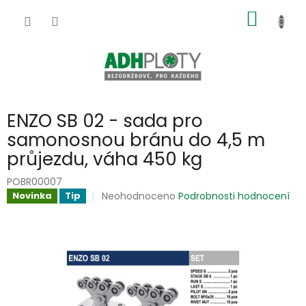
Přejít
NÁKUP
na
obsah
KOŠÍK
ENZO SB 02 - sada pro
samonosnou bránu do 4,5 m
průjezdu, váha 450 kg
POBR00007
Průměrné
Neohodnoceno
Podrobnosti hodnocení
Novinka
Tip
hodnocení
produktu
je
0,0
z
5
hvězdiček.