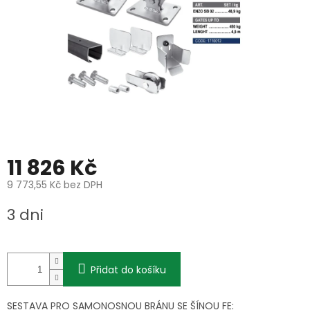
11 826 Kč
9 773,55 Kč bez DPH
Měrná
3 dni
cena:
Přidat do košíku
SESTAVA PRO SAMONOSNOU BRÁNU SE ŠÍNOU FE: