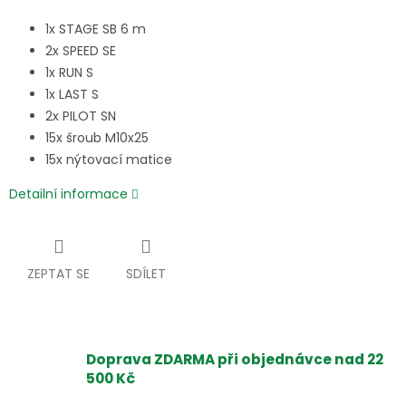
1x STAGE SB 6 m
2x SPEED SE
1x RUN S
1x LAST S
2x PILOT SN
15x šroub M10x25
15x nýtovací matice
Detailní informace
ZEPTAT SE
SDÍLET
Doprava ZDARMA při objednávce nad 22
500 Kč