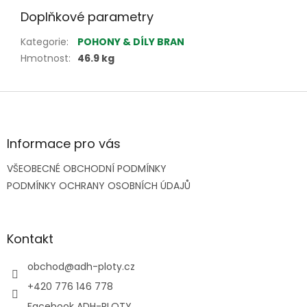
Doplňkové parametry
Kategorie
:
POHONY & DÍLY BRAN
Hmotnost
:
46.9 kg
Z
á
p
a
Informace pro vás
t
VŠEOBECNÉ OBCHODNÍ PODMÍNKY
í
PODMÍNKY OCHRANY OSOBNÍCH ÚDAJŮ
Kontakt
obchod
@
adh-ploty.cz
+420 776 146 778
Facebook ADH-PLOTY