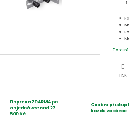
Ro
Ma
Po
Ma
Detailn
TISK
Doprava ZDARMA při
Osobní přístup 
objednávce nad 22
každé zakázce
500 Kč