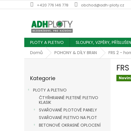
Přejít
+420 776 146 778
obchod@adh-ploty.cz
na
obsah
PLOTY A PLETIVO
SLOUPKY, VZPĚRY, PŘÍSLUŠE
Domů
POHONY & DÍLY BRAN
FRS 2 - hor
P
FRS
o
Přeskočit
s
Kategorie
kategorie
Novin
t
r
PLOTY A PLETIVO
a
ČTYŘHRANNÉ PLETENÉ PLETIVO
n
KLASIK
n
SVAŘOVANÉ PLOTOVÉ PANELY
í
SVAŘOVANÉ PLETIVO NA PLOT
p
a
BETONOVÉ OKRASNÉ OPLOCENÍ