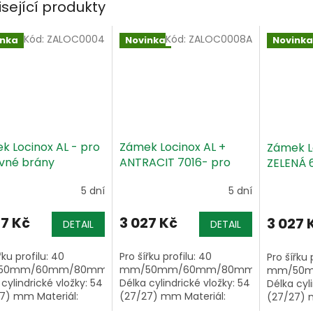
isející produkty
Kód:
ZALOC0004
Kód:
ZALOC0008A
inka
Novinka
Novinka
k Locinox AL - pro
Zámek Locinox AL +
Zámek L
vné brány
ANTRACIT 7016- pro
ZELENÁ 
posuvné brány
posuvné
5 dní
5 dní
27 Kč
3 027 Kč
3 027 
DETAIL
DETAIL
řku profilu: 40
Pro šířku profilu: 40
Pro šířku 
50mm/60mm/80mm
mm/50mm/60mm/80mm
mm/50
 cylindrické vložky: 54
Délka cylindrické vložky: 54
Délka cyl
7) mm Materiál:
(27/27) mm Materiál:
(27/27) 
ová ocel / hliník
nerezová ocel / hliník
nerezová 