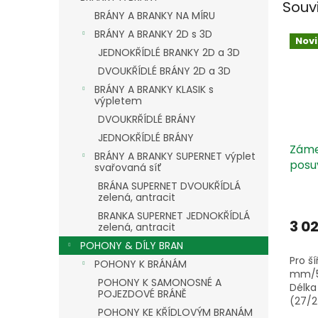
Souv
BRÁNY A BRANKY NA MÍRU
BRÁNY A BRANKY 2D s 3D
Nov
JEDNOKŘÍDLÉ BRANKY 2D a 3D
DVOUKŘÍDLÉ BRÁNY 2D a 3D
BRÁNY A BRANKY KLASIK s
výpletem
DVOUKRŘÍDLÉ BRÁNY
JEDNOKŘÍDLÉ BRÁNY
Záme
BRÁNY A BRANKY SUPERNET výplet
posu
svařovaná síť
BRÁNA SUPERNET DVOUKŘÍDLÁ
zelená, antracit
BRANKA SUPERNET JEDNOKŘÍDLÁ
3 0
zelená, antracit
POHONY & DÍLY BRAN
Pro ší
POHONY K BRÁNÁM
mm/
POHONY K SAMONOSNÉ A
Délka
POJEZDOVÉ BRÁNĚ
(27/2
POHONY KE KŘÍDLOVÝM BRANÁM
nerez