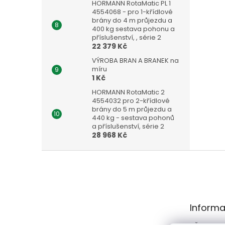
HORMANN RotaMatic PL 1
4554068 - pro 1-křídlové
brány do 4 m průjezdu a
400 kg sestava pohonu a
příslušenství, , série 2
22 379 Kč
VÝROBA BRAN A BRANEK na
míru
1 Kč
HORMANN RotaMatic 2
4554032 pro 2-křídlové
brány do 5 m průjezdu a
440 kg - sestava pohonů
a příslušenství, série 2
28 968 Kč
Z
á
p
a
t
Informa
í