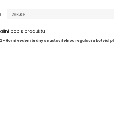
 stříbrná
BARVA ANTRACIT
BARVA ZE
s
Diskuze
ailní popis produktu
 2 - Horní vedení brány s nastavitelnou regulací a kotvicí p