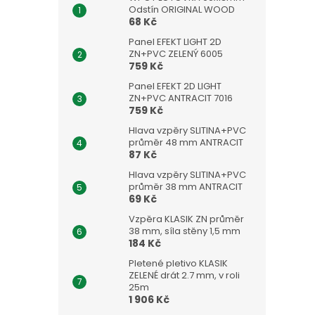
Odstín ORIGINAL WOOD
68 Kč
Panel EFEKT LIGHT 2D
ZN+PVC ZELENÝ 6005
759 Kč
Panel EFEKT 2D LIGHT
ZN+PVC ANTRACIT 7016
759 Kč
Hlava vzpěry SLITINA+PVC
průměr 48 mm ANTRACIT
87 Kč
Hlava vzpěry SLITINA+PVC
průměr 38 mm ANTRACIT
69 Kč
Vzpěra KLASIK ZN průměr
38 mm, síla stěny 1,5 mm
184 Kč
Pletené pletivo KLASIK
ZELENÉ drát 2.7 mm, v roli
25m
1 906 Kč