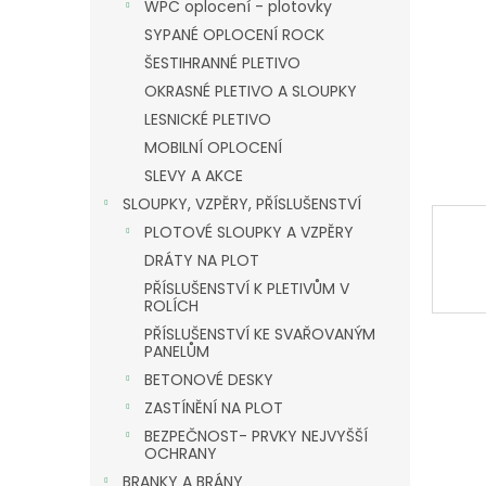
n
WPC oplocení - plotovky
e
SYPANÉ OPLOCENÍ ROCK
l
ŠESTIHRANNÉ PLETIVO
OKRASNÉ PLETIVO A SLOUPKY
LESNICKÉ PLETIVO
MOBILNÍ OPLOCENÍ
SLEVY A AKCE
SLOUPKY, VZPĚRY, PŘÍSLUŠENSTVÍ
PLOTOVÉ SLOUPKY A VZPĚRY
DRÁTY NA PLOT
PŘÍSLUŠENSTVÍ K PLETIVŮM V
ROLÍCH
PŘÍSLUŠENSTVÍ KE SVAŘOVANÝM
PANELŮM
BETONOVÉ DESKY
ZASTÍNĚNÍ NA PLOT
BEZPEČNOST- PRVKY NEJVYŠŠÍ
OCHRANY
BRANKY A BRÁNY