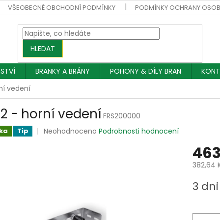
VŠEOBECNÉ OBCHODNÍ PODMÍNKY
PODMÍNKY OCHRANY OSOB
HLEDAT
NSTVÍ
BRANKY A BRÁNY
POHONY & DÍLY BRAN
KONT
ní vedení
 2 - horní vedení
FRS200000
Průměrné
Neohodnoceno
Podrobnosti hodnocení
ka
Tip
hodnocení
463
produktu
je
382,64 
0,0
z
Měrná
3 dni
5
cena:
hvězdiček.