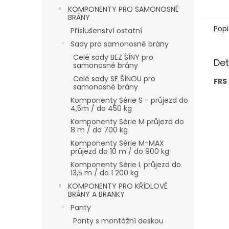
BARVA
KOMPONENTY PRO SAMONOSNÉ
BRÁNY
Popi
Příslušenství ostatní
Sady pro samonosné brány
Celé sady BEZ ŠÍNY pro
Det
samonosné brány
Celé sady SE ŠÍNOU pro
FRS
samonosné brány
Komponenty Série S - průjezd do
4,5m / do 450 kg
Komponenty Série M průjezd do
8 m / do 700 kg
Komponenty Série M-MAX
průjezd do 10 m / do 900 kg
Komponenty Série L průjezd do
13,5 m / do 1 200 kg
KOMPONENTY PRO KŘÍDLOVÉ
BRÁNY A BRANKY
Panty
Panty s montážní deskou