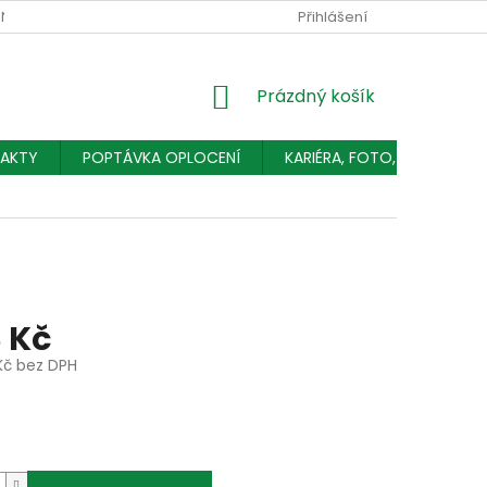
NÍCH ÚDAJŮ
Přihlášení
NÁKUPNÍ
Prázdný košík
KOŠÍK
AKTY
POPTÁVKA OPLOCENÍ
KARIÉRA, FOTO, ČLÁNKY
 Kč
Kč bez DPH