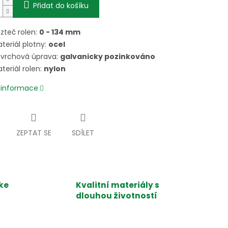
Přidat do košíku
zteč rolen:
0 - 134 mm
teriál plotny:
ocel
vrchová úprava:
galvanicky pozinkováno
teriál rolen:
nylon
í informace
ZEPTAT SE
SDÍLET
ke
Kvalitní materiály s
dlouhou životností