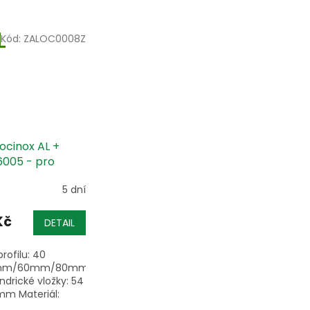
Kód:
ZALOC0008Z
ocinox AL +
6005 - pro
 brány
5 dní
Kč
DETAIL
profilu: 40
mm/60mm/80mm
indrické vložky: 54
mm Materiál:
ocel / hliník