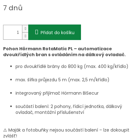
Měrná
7 dnů
cena:
Přidat do košíku
Pohon Hörmann RotaMatic PL – automatizace
dvoukřídlých bran s ovládáním na dálkový ovladač.
pro dvoukřídlé brány do 800 kg (max. 400 kg/křídlo)
max. šířka průjezdu 5 m (max. 2,5 m/křídlo)
integrovaný přijímač Hörmann BiSecur
součástí balení: 2 pohony, řídicí jednotka, dálkový
ovladač, montážní příslušenství
⚠️ Maják a fotobuňky nejsou součástí balení – lze dokoupit
zvlášť!