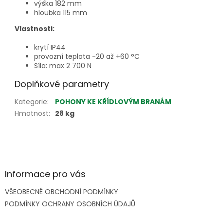
výška 182 mm
hloubka 115 mm
Vlastnosti:
krytí IP44
provozní teplota -20 až +60 °C
Síla: max 2 700 N
Doplňkové parametry
Kategorie
:
POHONY KE KŘÍDLOVÝM BRANÁM
Hmotnost
:
28 kg
Z
á
p
a
Informace pro vás
t
VŠEOBECNÉ OBCHODNÍ PODMÍNKY
í
PODMÍNKY OCHRANY OSOBNÍCH ÚDAJŮ