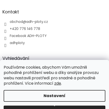
Kontakt
obchod
@
adh-ploty.cz
+420 776 146 778
Facebook ADH-PLOTY
adhploty
Vyhledávání
Používáme cookies, abychom Vám umožnili
HLEDAT
pohodlné prohlížení webu a díky analýze provozu
webu nastavili prostředí pro snadné a pohodlné
prohlížení. Více informací
zde
.
Vytvořil Shoptet
Nastavení
Copyright 2026
ADH-PLOTY s.r.o.
. Všechna práva