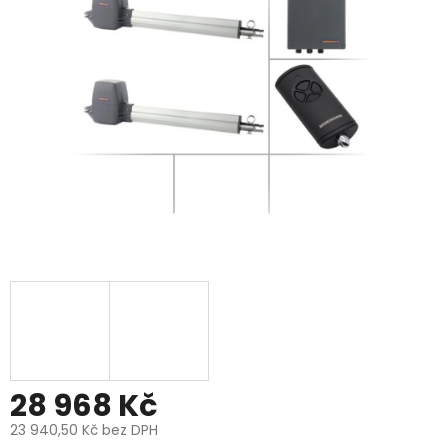
5
hvězdiček.
28 968 Kč
23 940,50 Kč bez DPH