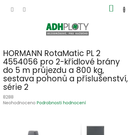
Přejít
NÁKUP
na
obsah
KOŠÍK
HORMANN RotaMatic PL 2
4554056 pro 2-křídlové brány
do 5 m průjezdu a 800 kg,
sestava pohonů a příslušenství,
série 2
8288
Průměrné
Neohodnoceno
Podrobnosti hodnocení
hodnocení
produktu
je
0,0
z