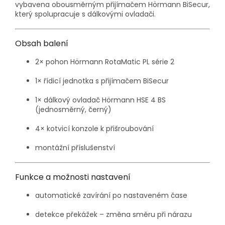
vybavena obousměrným přijímačem Hörmann BiSecur,
který spolupracuje s dálkovými ovladači.
Obsah balení
2× pohon Hörmann RotaMatic PL série 2
1× řídicí jednotka s přijímačem BiSecur
1× dálkový ovladač Hörmann HSE 4 BS
(jednosměrný, černý)
4× kotvicí konzole k přišroubování
montážní příslušenství
Funkce a možnosti nastavení
automatické zavírání po nastaveném čase
detekce překážek – změna směru při nárazu