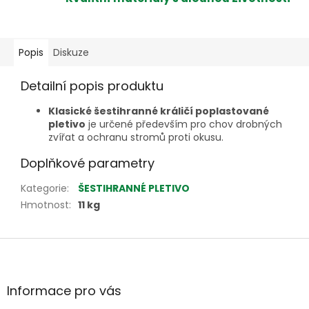
Popis
Diskuze
Detailní popis produktu
Klasické šestihranné králičí poplastované
pletivo
je určené především pro chov drobných
zvířat a ochranu stromů proti okusu.
Doplňkové parametry
Kategorie
:
ŠESTIHRANNÉ PLETIVO
Hmotnost
:
11 kg
Z
á
p
a
Informace pro vás
t