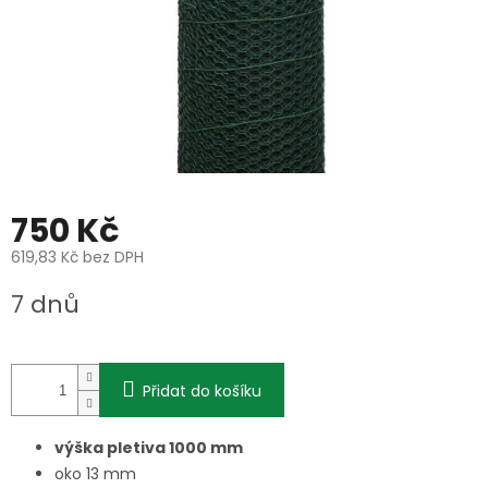
750 Kč
619,83 Kč bez DPH
Měrná
7 dnů
cena:
Přidat do košíku
výška pletiva 1000 mm
oko 13 mm