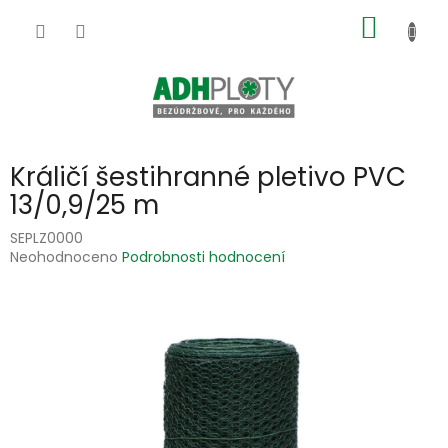
Přejít
NÁKUP
na
obsah
KOŠÍK
Králičí šestihranné pletivo PVC
13/0,9/25 m
SEPLZ0000
Průměrné
Neohodnoceno
Podrobnosti hodnocení
hodnocení
produktu
je
0,0
z
5
hvězdiček.