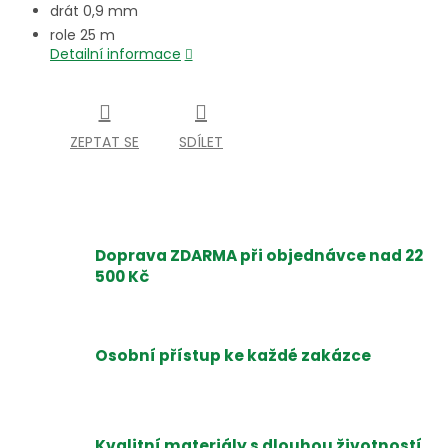
drát 0,9 mm
role 25 m
Detailní informace
ZEPTAT SE
SDÍLET
Doprava ZDARMA při objednávce nad 22
500 Kč
Osobní přístup ke každé zakázce
Kvalitní materiály s dlouhou životností