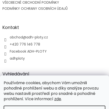
VŠEOBECNÉ OBCHODNÍ PODMÍNKY
í
PODMÍNKY OCHRANY OSOBNÍCH ÚDAJŮ
Kontakt
obchod
@
adh-ploty.cz
+420 776 146 778
Facebook ADH-PLOTY
adhploty
Vyhledávání
Používáme cookies, abychom Vám umožnili
HLEDAT
pohodlné prohlížení webu a díky analýze provozu
webu nastavili prostředí pro snadné a pohodlné
prohlížení. Více informací
zde
.
Vytvořil Shoptet