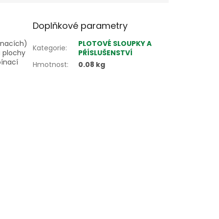
Doplňkové parametry
ínacích)
PLOTOVÉ SLOUPKY A
Kategorie
:
a plochy
PŘÍSLUŠENSTVÍ
pínací
Hmotnost
:
0.08 kg