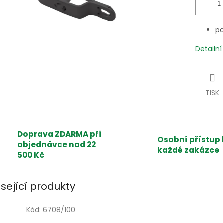
po
Detailn
TISK
Doprava ZDARMA při
Osobní přístup 
objednávce nad 22
každé zakázce
500 Kč
isející produkty
Kód:
6708/100