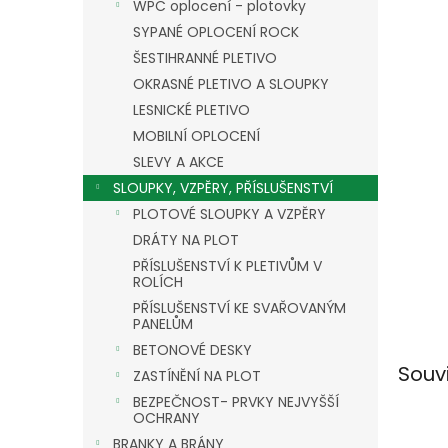
n
WPC oplocení - plotovky
e
SYPANÉ OPLOCENÍ ROCK
l
ŠESTIHRANNÉ PLETIVO
OKRASNÉ PLETIVO A SLOUPKY
LESNICKÉ PLETIVO
MOBILNÍ OPLOCENÍ
SLEVY A AKCE
SLOUPKY, VZPĚRY, PŘÍSLUŠENSTVÍ
PLOTOVÉ SLOUPKY A VZPĚRY
DRÁTY NA PLOT
PŘÍSLUŠENSTVÍ K PLETIVŮM V
ROLÍCH
PŘÍSLUŠENSTVÍ KE SVAŘOVANÝM
PANELŮM
BETONOVÉ DESKY
Souv
ZASTÍNĚNÍ NA PLOT
BEZPEČNOST- PRVKY NEJVYŠŠÍ
OCHRANY
BRANKY A BRÁNY