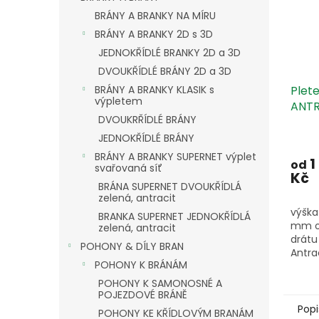
BRÁNY A BRANKY NA MÍRU
BRÁNY A BRANKY 2D s 3D
JEDNOKŘÍDLÉ BRANKY 2D a 3D
DVOUKŘÍDLÉ BRÁNY 2D a 3D
BRÁNY A BRANKY KLASIK s
Plete
výpletem
ANTR
DVOUKRŘÍDLÉ BRÁNY
v rol
JEDNOKŘÍDLÉ BRÁNY
BRÁNY A BRANKY SUPERNET výplet
1
od
svařovaná síť
Kč
BRÁNA SUPERNET DVOUKŘÍDLÁ
zelená, antracit
výška
BRANKA SUPERNET JEDNOKŘÍDLÁ
mm o
zelená, antracit
drátu
POHONY & DÍLY BRAN
Antrac
POHONY K BRÁNÁM
POHONY K SAMONOSNÉ A
POJEZDOVÉ BRÁNĚ
Popi
POHONY KE KŘÍDLOVÝM BRANÁM