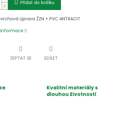
Přidat do košíku
vrchová úprava ŽZN + PVC ANTRACIT
í informace
ZEPTAT SE
SDÍLET
ke
Kvalitní materiály s
dlouhou životností