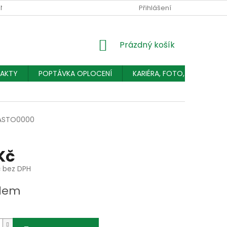
NÍCH ÚDAJŮ
Přihlášení
NÁKUPNÍ
Prázdný košík
KOŠÍK
AKTY
POPTÁVKA OPLOCENÍ
KARIÉRA, FOTO, ČLÁNKY
ASTO0000
Kč
č bez DPH
dem