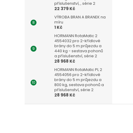
příslušenství, , série 2
22 379 Kč
VÝROBA BRAN A BRANEK na
míru
1 Kč
HORMANN RotaMatic 2
4554032 pro 2-křídlové
brány do 5 m průjezdu a
440 kg - sestava pohonů
a příslušenství, série 2
28 968 Kč
HORMANN RotaMatic PL 2
4554056 pro 2-křídlové
brány do 5 m průjezdu a
800 kg, sestava pohonů a
příslušenství, série 2
28 968 Kč
Z
á
p
a