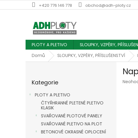
Přejít
+420 776 146 778
obchod@adh-ploty.cz
na
obsah
PLOTY A PLETIVO
SLOUPKY, VZPĚRY, PŘÍSLUŠE
Domů
SLOUPKY, VZPĚRY, PŘÍSLUŠENSTVÍ
P
Nap
o
Přeskočit
s
Průmě
Kategorie
Neoho
kategorie
t
hodnoc
r
produk
PLOTY A PLETIVO
a
je
ČTYŘHRANNÉ PLETENÉ PLETIVO
n
0,0
KLASIK
z
n
SVAŘOVANÉ PLOTOVÉ PANELY
5
í
hvězdič
SVAŘOVANÉ PLETIVO NA PLOT
p
a
BETONOVÉ OKRASNÉ OPLOCENÍ