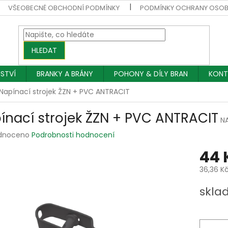
VŠEOBECNÉ OBCHODNÍ PODMÍNKY
PODMÍNKY OCHRANY OSOB
HLEDAT
NSTVÍ
BRANKY A BRÁNY
POHONY & DÍLY BRAN
KONT
Napínací strojek ŽZN + PVC ANTRACIT
ínací strojek ŽZN + PVC ANTRACIT
N
rné
dnoceno
Podrobnosti hodnocení
ení
44 
tu
36,36 K
Měrná
skla
cena:
ek.