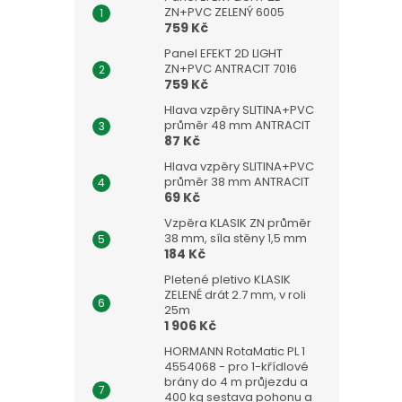
ZN+PVC ZELENÝ 6005
759 Kč
Panel EFEKT 2D LIGHT
ZN+PVC ANTRACIT 7016
759 Kč
Hlava vzpěry SLITINA+PVC
průměr 48 mm ANTRACIT
87 Kč
Hlava vzpěry SLITINA+PVC
průměr 38 mm ANTRACIT
69 Kč
Vzpěra KLASIK ZN průměr
38 mm, síla stěny 1,5 mm
184 Kč
Pletené pletivo KLASIK
ZELENÉ drát 2.7 mm, v roli
25m
1 906 Kč
HORMANN RotaMatic PL 1
4554068 - pro 1-křídlové
brány do 4 m průjezdu a
400 kg sestava pohonu a