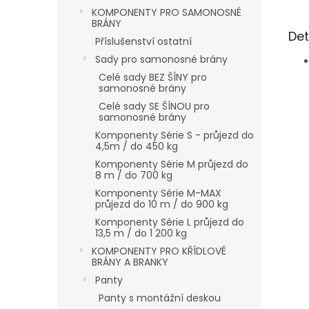
KOMPONENTY PRO SAMONOSNÉ
BRÁNY
Det
Příslušenství ostatní
Sady pro samonosné brány
Celé sady BEZ ŠÍNY pro
samonosné brány
Celé sady SE ŠÍNOU pro
samonosné brány
Komponenty Série S - průjezd do
4,5m / do 450 kg
Komponenty Série M průjezd do
8 m / do 700 kg
Komponenty Série M-MAX
průjezd do 10 m / do 900 kg
Komponenty Série L průjezd do
13,5 m / do 1 200 kg
KOMPONENTY PRO KŘÍDLOVÉ
BRÁNY A BRANKY
Panty
Panty s montážní deskou