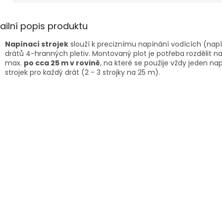
ailní popis produktu
Napínací strojek
slouží k preciznímu napínání vodících (nap
drátů 4-hranných pletiv. Montovaný plot je potřeba rozdělit n
max.
po cca 25 m v rovině
, na které se použije vždy jeden na
strojek pro každý drát (2 - 3 strojky na 25 m).