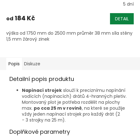
5 dní
184 Kč
od
DETAIL
výška od 1750 mm do 2500 mm průměr 38 mm síla stěny
1,5 mm žárový zinek
Popis
Diskuze
Detailní popis produktu
Napínací strojek
slouží k preciznímu napínání
vodících (napínacích) drátů 4-hranných pletiv.
Montovaný plot je potřeba rozdělit na plochy
max.
po cca 25 m v rovině
, na které se použije
vždy jeden napínací strojek pro každý drát (2
- 3 strojky na 25 m).
Doplňkové parametry