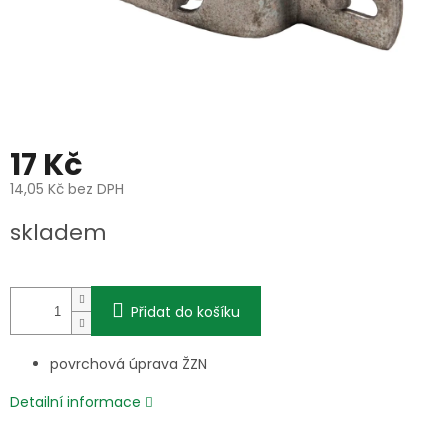
17 Kč
14,05 Kč bez DPH
Měrná
skladem
cena:
Přidat do košíku
povrchová úprava ŽZN
Detailní informace