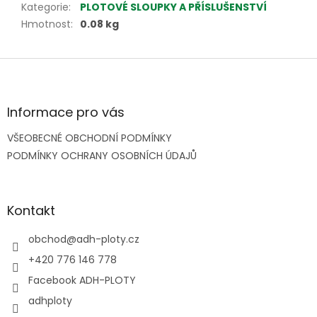
Kategorie
:
PLOTOVÉ SLOUPKY A PŘÍSLUŠENSTVÍ
Hmotnost
:
0.08 kg
Z
á
p
a
Informace pro vás
t
VŠEOBECNÉ OBCHODNÍ PODMÍNKY
í
PODMÍNKY OCHRANY OSOBNÍCH ÚDAJŮ
Kontakt
obchod
@
adh-ploty.cz
+420 776 146 778
Facebook ADH-PLOTY
adhploty