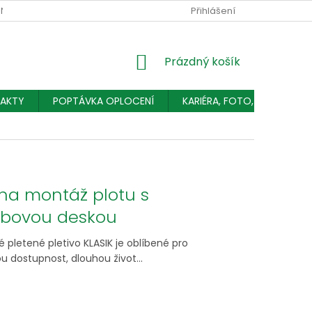
NÍCH ÚDAJŮ
Přihlášení
NÁKUPNÍ
Prázdný košík
KOŠÍK
AKTY
POPTÁVKA OPLOCENÍ
KARIÉRA, FOTO, ČLÁNKY
na montáž plotu s
bovou deskou
 pletené pletivo KLASIK je oblíbené pro
 dostupnost, dlouhou život...