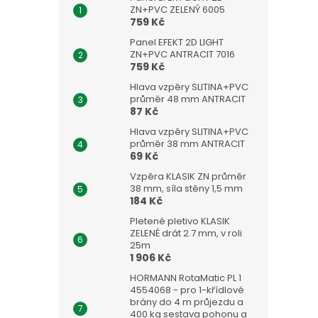
ZN+PVC ZELENÝ 6005
759 Kč
Panel EFEKT 2D LIGHT
ZN+PVC ANTRACIT 7016
759 Kč
Hlava vzpěry SLITINA+PVC
průměr 48 mm ANTRACIT
87 Kč
Hlava vzpěry SLITINA+PVC
průměr 38 mm ANTRACIT
69 Kč
Vzpěra KLASIK ZN průměr
38 mm, síla stěny 1,5 mm
184 Kč
Pletené pletivo KLASIK
ZELENÉ drát 2.7 mm, v roli
25m
1 906 Kč
HORMANN RotaMatic PL 1
4554068 - pro 1-křídlové
brány do 4 m průjezdu a
400 kg sestava pohonu a