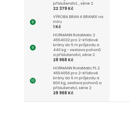
příslušenství, , série 2
22 379 Kč
VÝROBA BRAN A BRANEK na
míru
1 Kč
HORMANN RotaMatic 2
4554032 pro 2-křídlové
brány do 5 m průjezdu a
440 kg - sestava pohonů
a příslušenství, série 2
28 968 Kč
HORMANN RotaMatic PL 2
4554056 pro 2-křídlové
brány do 5 m průjezdu a
800 kg, sestava pohonů a
příslušenství, série 2
28 968 Kč
Z
á
p
a