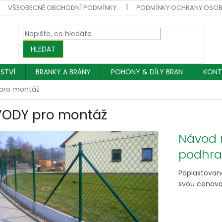
VŠEOBECNÉ OBCHODNÍ PODMÍNKY
PODMÍNKY OCHRANY OSOB
HLEDAT
NSTVÍ
BRANKY A BRÁNY
POHONY & DÍLY BRAN
KONT
pro montáž
ODY pro montáž
Návod 
podhra
Poplastované
svou cenovou