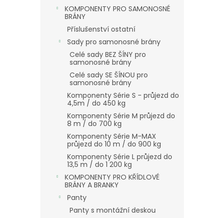
KOMPONENTY PRO SAMONOSNÉ
BRÁNY
Příslušenství ostatní
Sady pro samonosné brány
Celé sady BEZ ŠÍNY pro
samonosné brány
Celé sady SE ŠÍNOU pro
samonosné brány
Komponenty Série S - průjezd do
4,5m / do 450 kg
Komponenty Série M průjezd do
8 m / do 700 kg
Komponenty Série M-MAX
průjezd do 10 m / do 900 kg
Komponenty Série L průjezd do
13,5 m / do 1 200 kg
KOMPONENTY PRO KŘÍDLOVÉ
BRÁNY A BRANKY
Panty
Panty s montážní deskou