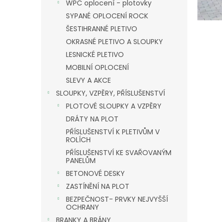
n
n
WPC oplocení - plotovky
k
e
SYPANÉ OPLOCENÍ ROCK
ů
l
ŠESTIHRANNÉ PLETIVO
OKRASNÉ PLETIVO A SLOUPKY
LESNICKÉ PLETIVO
MOBILNÍ OPLOCENÍ
SLEVY A AKCE
SLOUPKY, VZPĚRY, PŘÍSLUŠENSTVÍ
PLOTOVÉ SLOUPKY A VZPĚRY
DRÁTY NA PLOT
PŘÍSLUŠENSTVÍ K PLETIVŮM V
ROLÍCH
PŘÍSLUŠENSTVÍ KE SVAŘOVANÝM
PANELŮM
BETONOVÉ DESKY
ZASTÍNĚNÍ NA PLOT
BEZPEČNOST- PRVKY NEJVYŠŠÍ
OCHRANY
BRANKY A BRÁNY