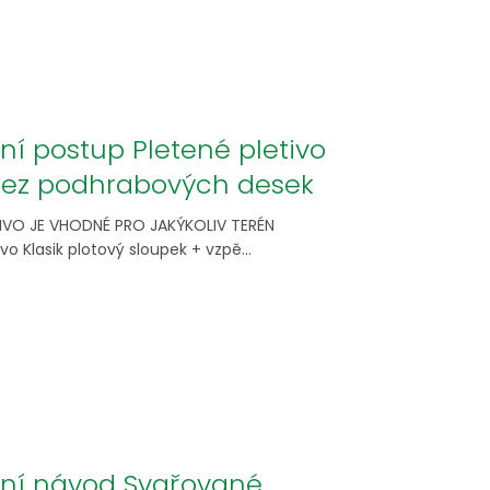
í postup Pletené pletivo
 bez podhrabových desek
TIVO JE VHODNÉ PRO JAKÝKOLIV TERÉN
vo Klasik plotový sloupek + vzpě...
ní návod Svařované