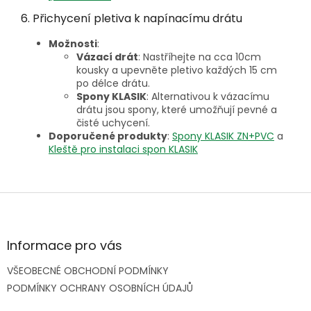
6. Přichycení pletiva k napínacímu drátu
Možnosti
:
Vázací drát
: Nastříhejte na cca 10cm
kousky a upevněte pletivo každých 15 cm
po délce drátu.
Spony KLASIK
: Alternativou k vázacímu
drátu jsou spony, které umožňují pevné a
čisté uchycení.
Doporučené produkty
:
Spony KLASIK ZN+PVC
a
Kleště
pro
instalaci
spon
KLASIK
Z
á
p
a
Informace pro vás
t
VŠEOBECNÉ OBCHODNÍ PODMÍNKY
í
PODMÍNKY OCHRANY OSOBNÍCH ÚDAJŮ