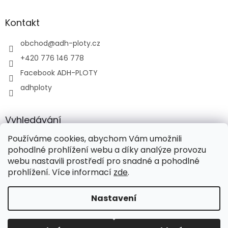
Kontakt
obchod
@
adh-ploty.cz
+420 776 146 778
Facebook ADH-PLOTY
adhploty
Vyhledávání
Používáme cookies, abychom Vám umožnili
HLEDAT
pohodlné prohlížení webu a díky analýze provozu
webu nastavili prostředí pro snadné a pohodlné
prohlížení. Více informací
zde
.
Vytvořil Shoptet
Nastavení
Copyright 2026
ADH-PLOTY s.r.o.
. Všechna práva