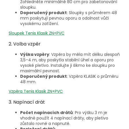
Zohledněte minimálně 80 cm pro zabetonování
sloupku.
Doporučený produkt
: Sloupky s průměrem 48
mm poskytují pevnou oporu a odolnost vůči
vysokému zatížení.
Sloupek Tenis Klasik ZN+PVC
2. Volba vzpěr
Výška vzpěry
: Vzpěra by měla mít délku alespoň
3,5–4 m, aby poskytla stabilní úhel a oporu pro
vysoké pletivo. Instalujte ji šikmo ke sloupku pro
maximální pevnost.
Doporučený produkt
: Vzpěra KLASIK o průměru
48 mm.
Vzpěra Tenis Klasik ZN+PVC
3. Napínací drát
Počet napínacích drátů
: Pro výšku 3 m je
vhodné použít 4 napínací dráty, aby pletivo
zůstalo rovné a napnuté.