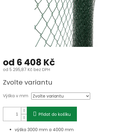
od
6 408 Kč
od
5 295,87 Kč
bez DPH
Měrná
Zvolte variantu
cena:
Výška v mm
Přidat do košíku
výška 3000 mm a 4000 mm