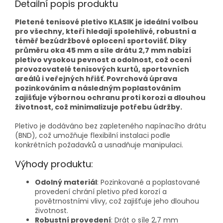
Detailní popis produktu
Pletené tenisové pletivo KLASIK je ideální volbou
pro všechny, kteří hledají spolehlivé, robustní a
téměř bezúdržbové oplocení sportovišť. Díky
průměru oka 45 mm a síle drátu 2,7 mm nabízí
pletivo vysokou pevnost a odolnost, což ocení
provozovatelé tenisových kurtů, sportovních
areálů i veřejných hřišť. Povrchová úprava
pozinkováním a následným poplastováním
zajišťuje výbornou ochranu proti korozi a dlouhou
životnost, což minimalizuje potřebu údržby.
Pletivo je dodáváno bez zapleteného napínacího drátu
(BND), což umožňuje flexibilní instalaci podle
konkrétních požadavků a usnadňuje manipulaci.
Výhody produktu:
Odolný materiál
: Pozinkované a poplastované
provedení chrání pletivo před korozí a
povětrnostními vlivy, což zajišťuje jeho dlouhou
životnost.
Robustní provedení
: Drát o síle 2,7 mm