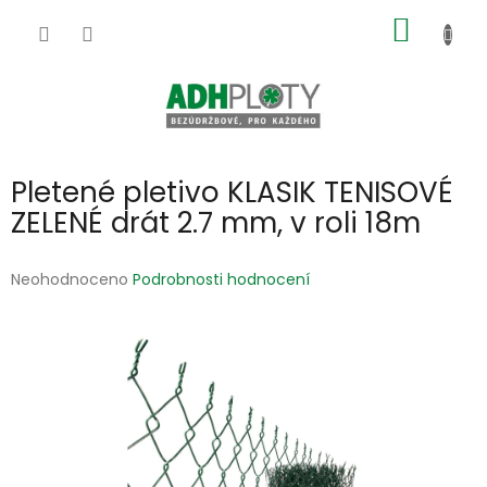
Přejít
NÁKUP
na
obsah
KOŠÍK
Pletené pletivo KLASIK TENISOVÉ
ZELENÉ drát 2.7 mm, v roli 18m
Průměrné
Neohodnoceno
Podrobnosti hodnocení
hodnocení
produktu
je
0,0
z
5
hvězdiček.