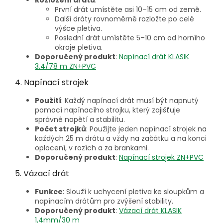
Rozložení drátů
:
První drát umístěte asi 10–15 cm od země.
Další dráty rovnoměrně rozložte po celé
výšce pletiva.
Poslední drát umístěte 5–10 cm od horního
okraje pletiva.
Doporučený produkt
:
Napínací drát KLASIK
3.4/78 m ZN+PVC
4. Napínací strojek
Použití
: Každý napínací drát musí být napnutý
pomocí napínacího strojku, který zajišťuje
správné napětí a stabilitu.
Počet strojků
: Použijte jeden napínací strojek na
každých 25 m drátu a vždy na začátku a na konci
oplocení, v rozích a za brankami.
Doporučený produkt
:
Napínací strojek ZN+PVC
5. Vázací drát
Funkce
: Slouží k uchycení pletiva ke sloupkům a
napínacím drátům pro zvýšení stability.
Doporučený produkt
:
Vázací drát KLASIK
1,4mm/30 m