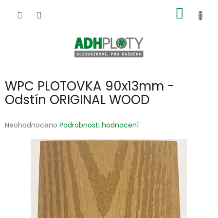
Přejít
NÁKUP
na
obsah
KOŠÍK
WPC PLOTOVKA 90x13mm -
Odstín ORIGINAL WOOD
Průměrné
Neohodnoceno
Podrobnosti hodnocení
hodnocení
produktu
je
0,0
z
5
hvězdiček.