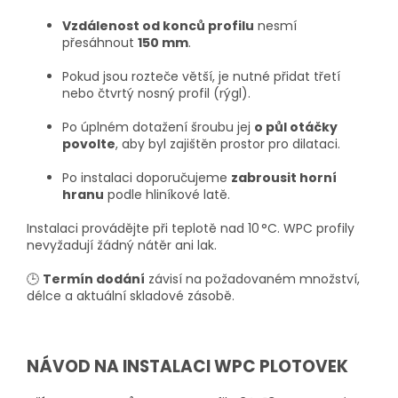
Vzdálenost od konců profilu
nesmí
přesáhnout
150 mm
.
Pokud jsou rozteče větší, je nutné přidat třetí
nebo čtvrtý nosný profil (rýgl).
Po úplném dotažení šroubu jej
o půl otáčky
povolte
, aby byl zajištěn prostor pro dilataci.
Po instalaci doporučujeme
zabrousit horní
hranu
podle hliníkové latě.
Instalaci provádějte při teplotě nad 10 °C. WPC profily
nevyžadují žádný nátěr ani lak.
🕒
Termín dodání
závisí na požadovaném množství,
délce a aktuální skladové zásobě.
NÁVOD NA INSTALACI WPC PLOTOVEK