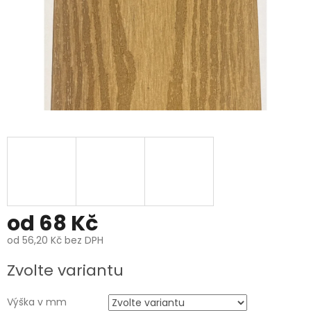
od
68 Kč
od
56,20 Kč
bez DPH
Měrná
Zvolte variantu
cena:
Výška v mm