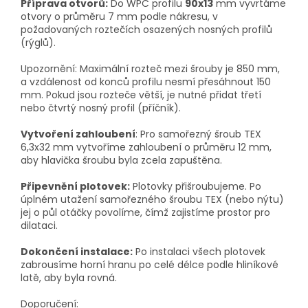
Příprava otvorů:
Do WPC profilu
90x13
mm vyvrtáme
otvory o průměru 7 mm podle nákresu, v
požadovaných roztečích osazených nosných profilů
(rýglů).
Upozornění
: Maximální rozteč mezi šrouby je 850 mm,
a vzdálenost od konců profilu nesmí přesáhnout 150
mm. Pokud jsou rozteče větší, je nutné přidat třetí
nebo čtvrtý nosný profil (příčník).
Vytvoření zahloubení
:
Pro samořezný šroub TEX
6,3x32 mm vytvoříme zahloubení o průměru 12 mm,
aby hlavička šroubu byla zcela zapuštěna.
Připevnění plotovek:
Plotovky přišroubujeme. Po
úplném utažení samořezného šroubu TEX (nebo nýtu)
jej o půl otáčky povolíme, čímž zajistíme prostor pro
dilataci.
Dokončení instalace:
Po instalaci všech plotovek
zabrousíme horní hranu po celé délce podle hliníkové
latě, aby byla rovná.
Doporučení: