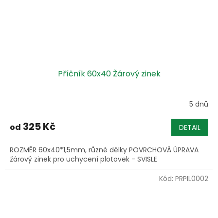
Příčník 60x40 Žárový zinek
5 dnů
325 Kč
od
DETAIL
ROZMĚR 60x40*1,5mm, různé délky POVRCHOVÁ ÚPRAVA
žárový zinek pro uchycení plotovek - SVISLE
Kód:
PRPIL0002