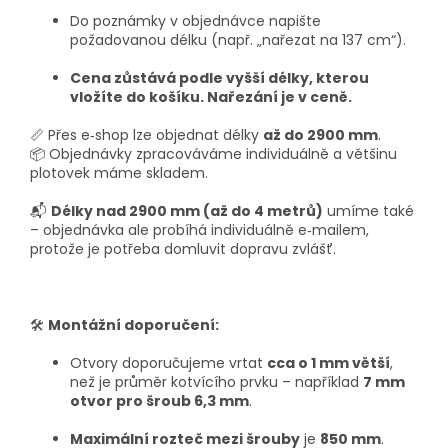
Do poznámky v objednávce napište
požadovanou délku (např. „nařezat na 137 cm“).
Cena zůstává podle vyšší délky, kterou
vložíte do košíku. Nařezání je v ceně.
📏 Přes e‑shop lze objednat délky
až do 2900 mm
.
📦 Objednávky zpracováváme individuálně a většinu
plotovek máme skladem.
📬
Délky nad 2900 mm (až do 4 metrů)
umíme také
– objednávka ale probíhá individuálně e‑mailem,
protože je potřeba domluvit dopravu zvlášť.
🛠
Montážní doporučení:
Otvory doporučujeme vrtat
cca o 1 mm větší
,
než je průměr kotvícího prvku – například
7 mm
otvor pro šroub 6,3 mm
.
Maximální rozteč mezi šrouby
je
850 mm
.