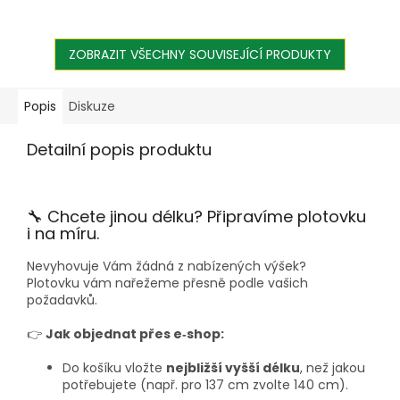
ZOBRAZIT VŠECHNY SOUVISEJÍCÍ PRODUKTY
Popis
Diskuze
Detailní popis produktu
🔧 Chcete jinou délku? Připravíme plotovku
i na míru.
Nevyhovuje Vám žádná z nabízených výšek?
Plotovku vám nařežeme přesně podle vašich
požadavků.
👉
Jak objednat přes e‑shop:
Do košíku vložte
nejbližší vyšší délku
, než jakou
potřebujete (např. pro 137 cm zvolte 140 cm).