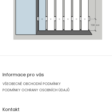
Z
á
p
a
Informace pro vás
t
VŠEOBECNÉ OBCHODNÍ PODMÍNKY
í
PODMÍNKY OCHRANY OSOBNÍCH ÚDAJŮ
Kontakt