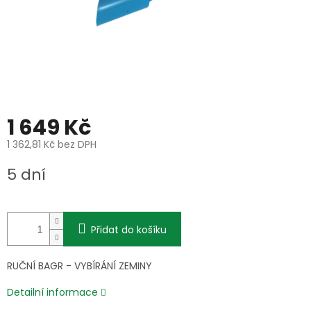
1 649 Kč
1 362,81 Kč bez DPH
Měrná
5 dní
cena:
Přidat do košíku
RUČNÍ BAGR - VYBÍRÁNÍ ZEMINY
Detailní informace