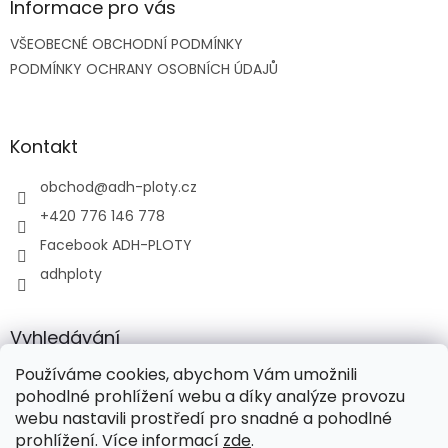
a
Informace pro vás
t
VŠEOBECNÉ OBCHODNÍ PODMÍNKY
í
PODMÍNKY OCHRANY OSOBNÍCH ÚDAJŮ
Kontakt
obchod
@
adh-ploty.cz
+420 776 146 778
Facebook ADH-PLOTY
adhploty
Vyhledávání
Používáme cookies, abychom Vám umožnili
HLEDAT
pohodlné prohlížení webu a díky analýze provozu
webu nastavili prostředí pro snadné a pohodlné
prohlížení. Více informací
zde
.