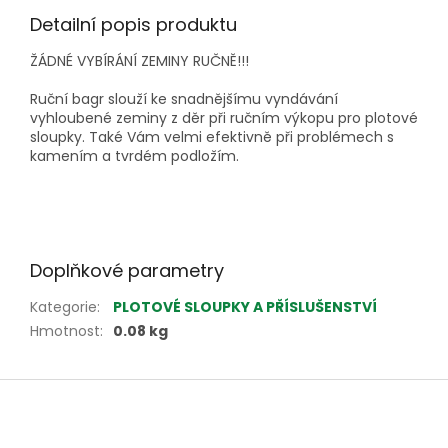
Detailní popis produktu
ŽÁDNÉ VYBÍRÁNÍ ZEMINY RUČNĚ!!!
Ruční bagr slouží ke snadnějšímu vyndávání
vyhloubené zeminy z děr při ručním výkopu pro plotové
sloupky. Také Vám velmi efektivně při problémech s
kamením a tvrdém podložím.
Doplňkové parametry
Kategorie
:
PLOTOVÉ SLOUPKY A PŘÍSLUŠENSTVÍ
Hmotnost
:
0.08 kg
Z
á
p