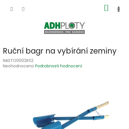
Přejít
NÁKUP
na
obsah
KOŠÍK
Ruční bagr na vybírání zeminy
NASTO0002KS2
Průměrné
Neohodnoceno
Podrobnosti hodnocení
hodnocení
produktu
je
0,0
z
5
hvězdiček.