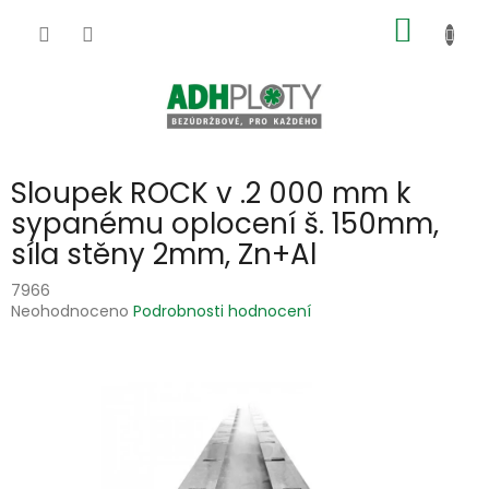
Přejít
NÁKUP
na
obsah
KOŠÍK
Sloupek ROCK v .2 000 mm k
sypanému oplocení š. 150mm,
síla stěny 2mm, Zn+Al
7966
Průměrné
Neohodnoceno
Podrobnosti hodnocení
hodnocení
produktu
je
0,0
z
5
hvězdiček.