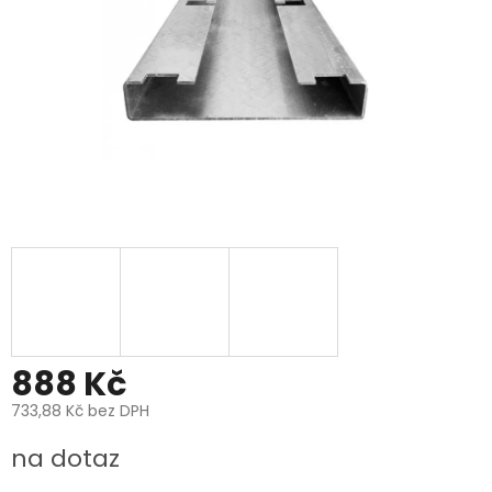
888 Kč
733,88 Kč bez DPH
Měrná
na dotaz
cena: