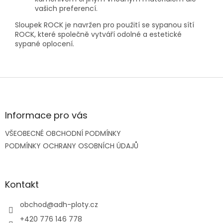
vašich preferencí.
Sloupek ROCK je navržen pro použití se sypanou sítí
ROCK, které společně vytváří odolné a estetické
sypané oplocení.
Z
á
p
a
Informace pro vás
t
VŠEOBECNÉ OBCHODNÍ PODMÍNKY
í
PODMÍNKY OCHRANY OSOBNÍCH ÚDAJŮ
Kontakt
obchod
@
adh-ploty.cz
+420 776 146 778