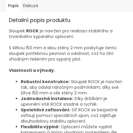
Popis
Diskuze
Detailní popis produktu
Sloupek
ROCK
je navržen pro realizaci stabilního a
trvanlivého sypaného oplocení.
S šířkou 150 mm a silou stěny 2 mm poskytuje tento
sloupek potřebnou pevnost a odolnost, což ho činí
vhodným řešením pro sypaný plot.
Vlastnosti a výhody:
Robustní konstrukce:
Sloupek ROCK je navržen
tak, aby odolal náročným podmínkám, díky své
šířce 150 mm a síle stěny 2 mm.
Jednoduchá instalace:
Díky drážkám je
upevnění sítě ROCK snadné a rychlé.
Spolehlivé zafixování:
Síť ROCK se bezpečně
zafixují pomocí speciálních spon, což zajišťuje
dlouhodobou stabilitu oplocení.
Flexibilita výplně:
Oplocení můžete vyplnit
kamenivem či jiným vhodným materiálem dle