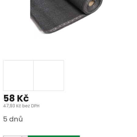
58 Kč
47,93 Kč bez DPH
Měrná
5 dnů
cena: