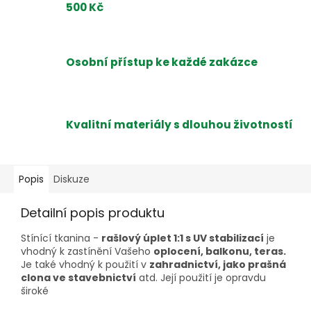
500 Kč
Osobní přístup ke každé zakázce
Kvalitní materiály s dlouhou životností
Popis
Diskuze
Detailní popis produktu
Stínící tkanina -
rašlový úplet 1:1 s UV stabilizací
je
vhodný k zastínění Vašeho
oplocení, balkonu, teras.
Je také vhodný k použití v
zahradnictví, jako prašná
clona ve stavebnictví
atd. Její použití je opravdu
široké