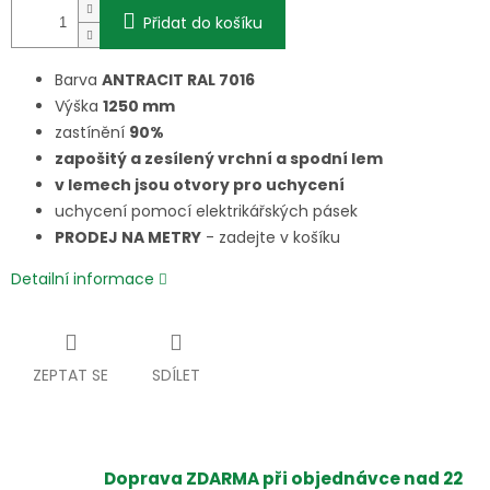
Přidat do košíku
Barva
ANTRACIT RAL 7016
Výška
1250 mm
zastínění
90%
zapošitý a zesílený vrchní a spodní lem
v lemech jsou otvory pro uchycení
uchycení pomocí elektrikářských pásek
PRODEJ NA METRY
- zadejte v košíku
Detailní informace
ZEPTAT SE
SDÍLET
Doprava ZDARMA při objednávce nad 22