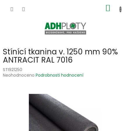
Přejít
NÁKUP
na
obsah
KOŠÍK
Stínící tkanina v. 1250 mm 90%
ANTRACIT RAL 7016
STI921250
Průměrné
Neohodnoceno
Podrobnosti hodnocení
hodnocení
produktu
je
0,0
z
5
hvězdiček.