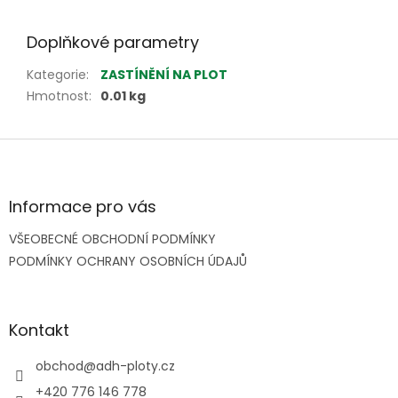
Doplňkové parametry
Kategorie
:
ZASTÍNĚNÍ NA PLOT
Hmotnost
:
0.01 kg
Z
á
p
a
Informace pro vás
t
VŠEOBECNÉ OBCHODNÍ PODMÍNKY
í
PODMÍNKY OCHRANY OSOBNÍCH ÚDAJŮ
Kontakt
obchod
@
adh-ploty.cz
+420 776 146 778