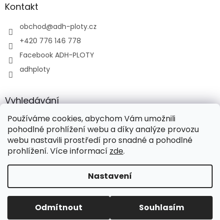
Kontakt
obchod
@
adh-ploty.cz
+420 776 146 778
Facebook ADH-PLOTY
adhploty
Vyhledávání
Používáme cookies, abychom Vám umožnili
HLEDAT
pohodlné prohlížení webu a díky analýze provozu
webu nastavili prostředí pro snadné a pohodlné
prohlížení. Více informací
zde
.
Vytvořil Shoptet
Nastavení
Copyright 2026
ADH-PLOTY s.r.o.
. Všechna práva
Odmítnout
Souhlasím
vyhrazena.
Upravit nastavení cookies