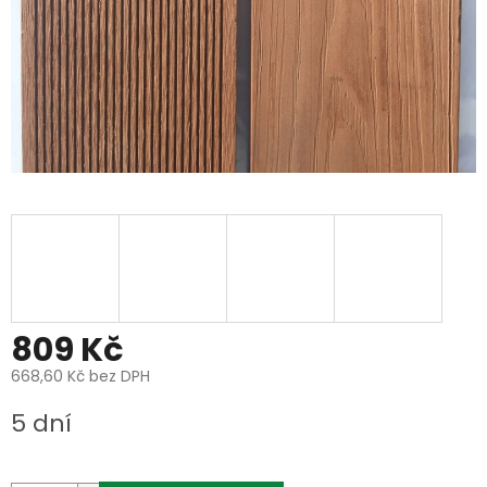
809 Kč
668,60 Kč bez DPH
Měrná
5 dní
cena: