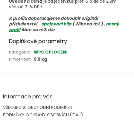
Uvedená cena
je za jeden kus profilu o délce 2,9m
včetně 21 % DPH.
K profilu doporučujeme dokoupit originál
příslušenství -
spojovací klip
( 28ks na m2 ) ,
nosný
profil
4bm na m2, dle
Doplňkové parametry
Kategorie
:
WPC OPLOCENÍ
Hmotnost
:
9.9 kg
Z
á
p
a
Informace pro vás
t
VŠEOBECNÉ OBCHODNÍ PODMÍNKY
í
PODMÍNKY OCHRANY OSOBNÍCH ÚDAJŮ