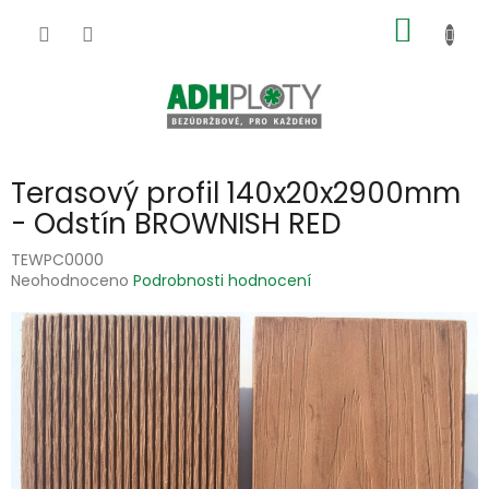
Přejít
NÁKUP
na
obsah
KOŠÍK
Terasový profil 140x20x2900mm
- Odstín BROWNISH RED
TEWPC0000
Průměrné
Neohodnoceno
Podrobnosti hodnocení
hodnocení
produktu
je
0,0
z
5
hvězdiček.