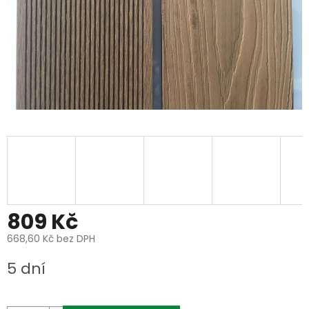
809 Kč
668,60 Kč bez DPH
Měrná
5 dní
cena: