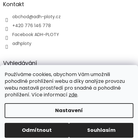
Kontakt
obchod
@
adh-ploty.cz
+420 776 146 778
Facebook ADH-PLOTY
adhploty
Vyhledávání
Používáme cookies, abychom Vám umožnili
HLEDAT
pohodlné prohlížení webu a díky analýze provozu
webu nastavili prostředí pro snadné a pohodlné
prohlížení. Více informací
zde
.
Vytvořil Shoptet
Nastavení
Copyright 2026
ADH-PLOTY s.r.o.
. Všechna práva
Odmítnout
Souhlasím
vyhrazena.
Upravit nastavení cookies