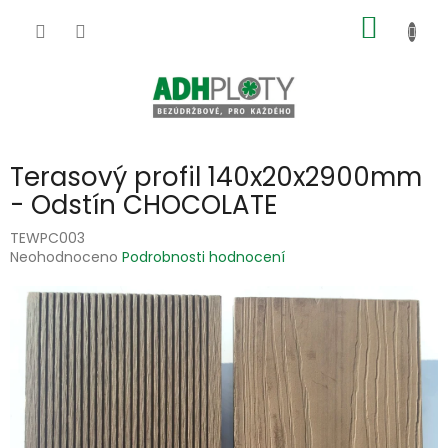
Přejít
NÁKUP
na
obsah
KOŠÍK
Terasový profil 140x20x2900mm
- Odstín CHOCOLATE
TEWPC003
Průměrné
Neohodnoceno
Podrobnosti hodnocení
hodnocení
produktu
je
0,0
z
5
hvězdiček.