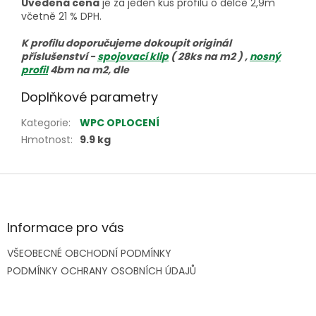
Uvedená cena
je za jeden kus profilu o délce 2,9m
včetně 21 % DPH.
K profilu doporučujeme dokoupit originál
příslušenství -
spojovací klip
( 28ks na m2 ) ,
nosný
profil
4bm na m2, dle
Doplňkové parametry
Kategorie
:
WPC OPLOCENÍ
Hmotnost
:
9.9 kg
Z
á
p
a
Informace pro vás
t
VŠEOBECNÉ OBCHODNÍ PODMÍNKY
í
PODMÍNKY OCHRANY OSOBNÍCH ÚDAJŮ