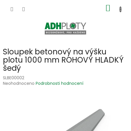
Přejít
NÁKUP
na
obsah
KOŠÍK
Sloupek betonový na výšku
plotu 1000 mm ROHOVÝ HLADKÝ
šedý
SLBE00002
Průměrné
Neohodnoceno
Podrobnosti hodnocení
hodnocení
produktu
je
0,0
z
5
hvězdiček.