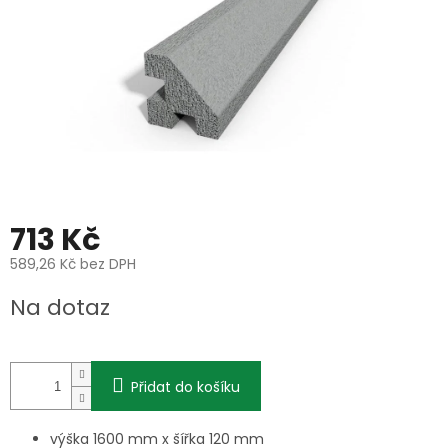
713 Kč
589,26 Kč bez DPH
Měrná
Na dotaz
cena:
Přidat do košíku
výška 1600 mm x šířka 120 mm