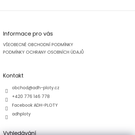
Z
á
p
a
Informace pro vás
t
VŠEOBECNÉ OBCHODNÍ PODMÍNKY
í
PODMÍNKY OCHRANY OSOBNÍCH ÚDAJŮ
Kontakt
obchod
@
adh-ploty.cz
+420 776 146 778
Facebook ADH-PLOTY
adhploty
Vyhledávání