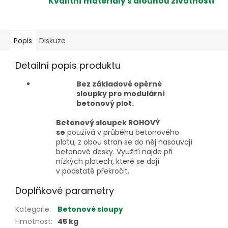
Kvalitní materiály s dlouhou životností
Popis
Diskuze
Detailní popis produktu
Bez základové opěrné
sloupky pro modulární
betonový plot.
Betonový sloupek ROHOVÝ
se
používá v průběhu betonového
plotu, z obou stran se do něj nasouvají
betonové desky. Využití najde při
nízkých plotech, které se dají
v podstatě překročit.
Doplňkové parametry
Kategorie
:
Betonové sloupy
Hmotnost
:
45 kg