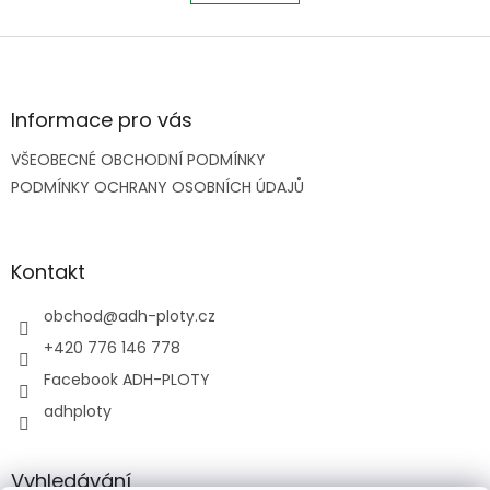
l
k
o
á
v
Z
d
á
a
á
n
c
p
í
í
a
Informace pro vás
p
t
r
VŠEOBECNÉ OBCHODNÍ PODMÍNKY
í
v
PODMÍNKY OCHRANY OSOBNÍCH ÚDAJŮ
k
y
v
ý
Kontakt
p
i
s
obchod
@
adh-ploty.cz
u
+420 776 146 778
Facebook ADH-PLOTY
adhploty
Vyhledávání