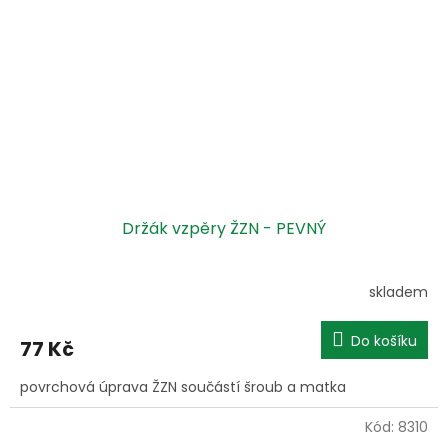
Držák vzpěry ŽZN - PEVNÝ
skladem
Do košíku
77 Kč
povrchová úprava ŽZN součástí šroub a matka
Kód:
8310