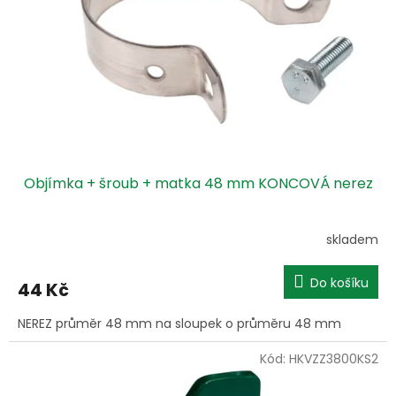
t
r
ů
o
d
u
k
t
ů
Objímka + šroub + matka 48 mm KONCOVÁ nerez
skladem
Do košíku
44 Kč
NEREZ průměr 48 mm na sloupek o průměru 48 mm
Kód:
HKVZZ3800KS2