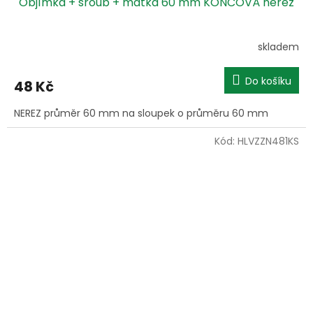
Objímka + šroub + matka 60 mm KONCOVÁ nerez
skladem
Do košíku
48 Kč
NEREZ průměr 60 mm na sloupek o průměru 60 mm
Kód:
HLVZZN481KS