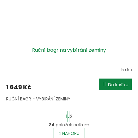
Ruční bagr na vybírání zeminy
5 dní
Do košíku
1 649 Kč
RUČNÍ BAGR - VYBÍRÁNÍ ZEMINY
S
1
2
t
r
24
položek celkem
O
á
v
NAHORU
n