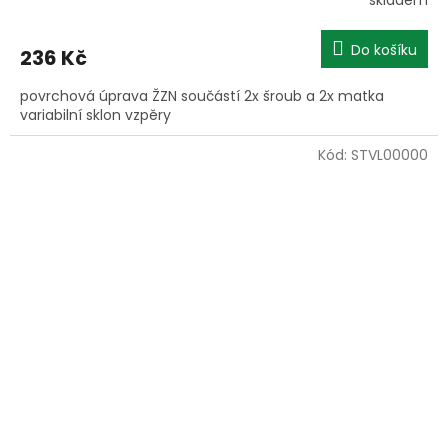
skladem
Do košíku
236 Kč
povrchová úprava ŽZN součástí 2x šroub a 2x matka
variabilní sklon vzpěry
Kód:
STVL00000