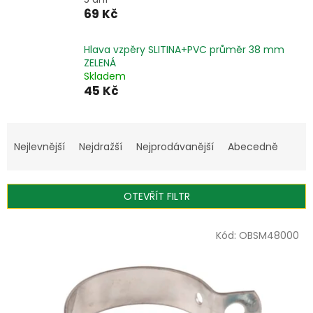
69 Kč
Hlava vzpěry SLITINA+PVC průměr 38 mm
ZELENÁ
Skladem
45 Kč
Ř
a
Nejlevnější
Nejdražší
Nejprodávanější
Abecedně
z
e
n
OTEVŘÍT FILTR
í
p
V
r
Kód:
OBSM48000
ý
o
p
d
i
u
s
k
p