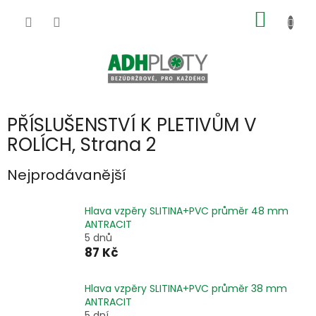
Přejít
NÁKUP
na
obsah
KOŠÍK
PŘÍSLUŠENSTVÍ K PLETIVŮM V
ROLÍCH
, Strana 2
Nejprodávanější
Hlava vzpěry SLITINA+PVC průměr 48 mm
ANTRACIT
5 dnů
87 Kč
Hlava vzpěry SLITINA+PVC průměr 38 mm
ANTRACIT
5 dní