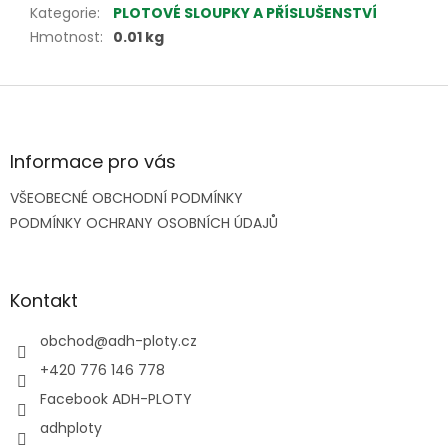
Kategorie
:
PLOTOVÉ SLOUPKY A PŘÍSLUŠENSTVÍ
Hmotnost
:
0.01 kg
Z
á
p
a
Informace pro vás
t
VŠEOBECNÉ OBCHODNÍ PODMÍNKY
í
PODMÍNKY OCHRANY OSOBNÍCH ÚDAJŮ
Kontakt
obchod
@
adh-ploty.cz
+420 776 146 778
Facebook ADH-PLOTY
adhploty