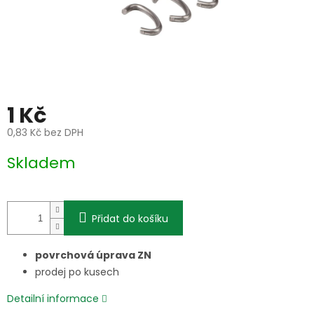
1 Kč
0,83 Kč bez DPH
Měrná
Skladem
cena:
Přidat do košíku
povrchová úprava ZN
prodej po kusech
Detailní informace