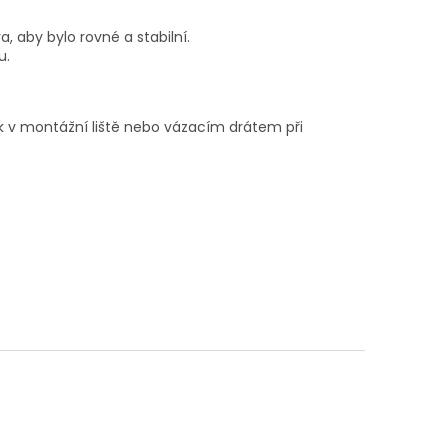
, aby bylo rovné a stabilní.
u.
 v montážní liště nebo vázacím drátem při