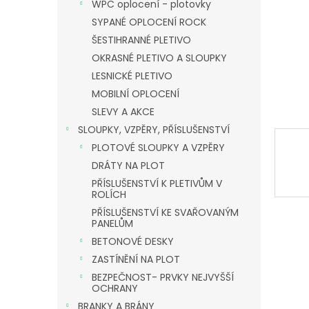
n
WPC oplocení - plotovky
e
SYPANÉ OPLOCENÍ ROCK
l
ŠESTIHRANNÉ PLETIVO
OKRASNÉ PLETIVO A SLOUPKY
LESNICKÉ PLETIVO
MOBILNÍ OPLOCENÍ
SLEVY A AKCE
SLOUPKY, VZPĚRY, PŘÍSLUŠENSTVÍ
PLOTOVÉ SLOUPKY A VZPĚRY
DRÁTY NA PLOT
PŘÍSLUŠENSTVÍ K PLETIVŮM V
ROLÍCH
PŘÍSLUŠENSTVÍ KE SVAŘOVANÝM
PANELŮM
BETONOVÉ DESKY
ZASTÍNĚNÍ NA PLOT
BEZPEČNOST- PRVKY NEJVYŠŠÍ
OCHRANY
BRANKY A BRÁNY