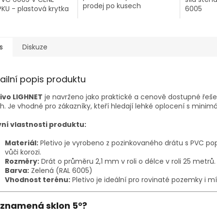
prodej po kusech
KU - plastová krytka
6005
s
Diskuze
ailní popis produktu
tivo LIGHNET
je navrženo jako praktické a cenově dostupné řeš
h. Je vhodné pro zákazníky, kteří hledají lehké oplocení s minimá
vní vlastnosti produktu:
Materiál:
Pletivo je vyrobeno z pozinkovaného drátu s PVC pop
vůči korozi.
Rozměry:
Drát o průměru 2,1 mm v roli o délce v roli 25 metrů.
Barva:
Zelená (RAL 6005)
Vhodnost terénu:
Pletivo je ideální pro rovinaté pozemky i m
 znamená sklon 5°?