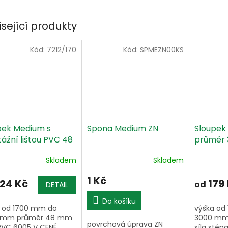
isející produkty
Kód:
7212/170
Kód:
SPMEZN00KS
pek Medium s
Spona Medium ZN
Sloupek
ážní lištou PVC 48
průměr 
ELENÝ 6005
6005
Skladem
Skladem
1 Kč
24 Kč
179
od
DETAIL
Do košíku
 od 1700 mm do
výška od
 mm průměr 48 mm
3000 mm
povrchová úprava ZN
PVC 6005 V CENĚ
síla stěn