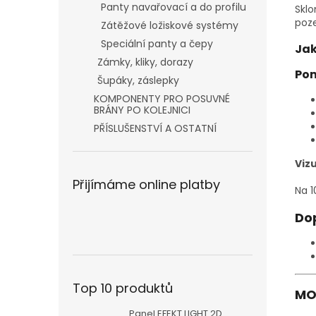
Panty navařovací a do profilu
Sklo
poze
Zátěžové ložiskové systémy
Speciální panty a čepy
Jak
Zámky, kliky, dorazy
Pom
Šupáky, záslepky
KOMPONENTY PRO POSUVNÉ
BRÁNY PO KOLEJNICI
PŘÍSLUŠENSTVÍ A OSTATNÍ
Viz
Přijímáme online platby
Na 1
Do
Top 10 produktů
MO
Panel EFEKT LIGHT 2D