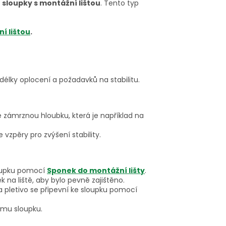
t
sloupky s montážní lištou
. Tento typ
í lištou
.
 délky oplocení a požadavků na stabilitu.
zámrznou hloubku, která je například na
vzpěry pro zvýšení stability.
loupku pomocí
Sponek do montážní lišty
.
 na liště, aby bylo pevně zajištěno.
 pletivo se připevní ke sloupku pomocí
ému sloupku.