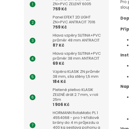
Pro
ZN+PVC ZELENÝ 6005
slou
759 Kč
Panel EFEKT 2D LIGHT
Dop
ZN+PVC ANTRACIT 7016
759 Kč
Pří
Hlava vzpěry SLITINA+PVC
průměr 48 mm ANTRACIT
87 Kč
Hlava vzpěry SLITINA+PVC
Ins
průměr 38 mm ANTRACIT
69 Kč
Vzpěra KLASIK ZN průměr
38 mm, síla stěny 1,5 mm
184 Kč
Nap
Pletené pletivo KLASIK
ZELENÉ drát 2.7 mm, v roli
25m
1 906 Kč
HORMANN RotaMatic PL 1
4554068 - pro 1-křídlové
brány do 4 m průjezdu a
400 kg sestava pohonu a
Vyp