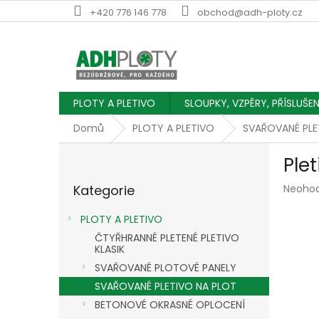
Přejít
+420 776 146 778
obchod@adh-ploty.cz
na
obsah
PLOTY A PLETIVO
SLOUPKY, VZPĚRY, PŘÍSLUŠE
Domů
PLOTY A PLETIVO
SVAŘOVANÉ PLE
P
Ple
o
Přeskočit
s
Průmě
Kategorie
Neoho
kategorie
t
hodnoc
r
produk
PLOTY A PLETIVO
a
je
ČTYŘHRANNÉ PLETENÉ PLETIVO
n
0,0
KLASIK
z
n
SVAŘOVANÉ PLOTOVÉ PANELY
5
í
hvězdič
SVAŘOVANÉ PLETIVO NA PLOT
p
a
BETONOVÉ OKRASNÉ OPLOCENÍ