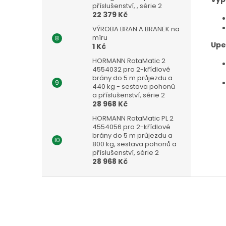
příslušenství, , série 2
22 379 Kč
VÝROBA BRAN A BRANEK na
míru
Upe
1 Kč
HORMANN RotaMatic 2
4554032 pro 2-křídlové
brány do 5 m průjezdu a
440 kg - sestava pohonů
a příslušenství, série 2
28 968 Kč
HORMANN RotaMatic PL 2
4554056 pro 2-křídlové
brány do 5 m průjezdu a
800 kg, sestava pohonů a
příslušenství, série 2
28 968 Kč
Z
á
p
a