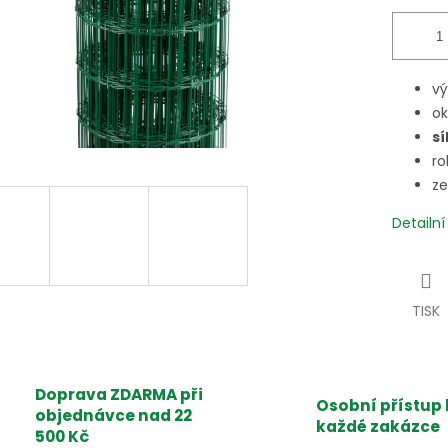
vý
o
sí
ro
ze
Detailn
TISK
Doprava ZDARMA při
Osobní přístup 
objednávce nad 22
každé zakázce
500 Kč