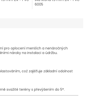
6005
ení pro oplocení menších a nenáročných
lními nároky na instalaci a údržbu.
lastováním, což zajišťuje základní odolnost
írně svažité terény s převýšením do 5°.