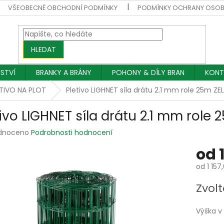
VŠEOBECNÉ OBCHODNÍ PODMÍNKY
PODMÍNKY OCHRANY OSOB
HLEDAT
NSTVÍ
BRANKY A BRÁNY
POHONY & DÍLY BRAN
KONT
TIVO NA PLOT
Pletivo LIGHNET síla drátu 2.1 mm role 25m Z
tivo LIGHNET síla drátu 2.1 mm role
rné
dnoceno
Podrobnosti hodnocení
ení
od
tu
od
1 157
Měrná
Zvolt
cena:
ek.
Výška 