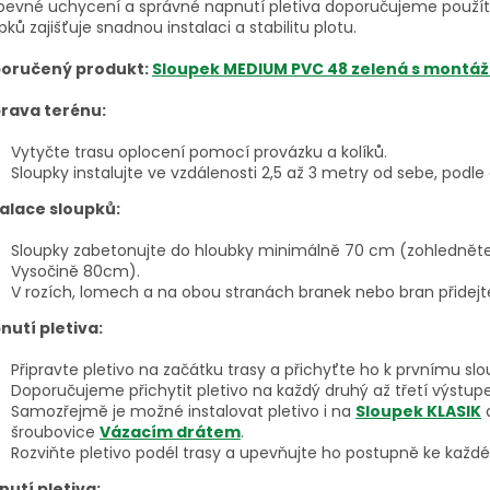
 pevné uchycení a správné napnutí pletiva doporučujeme použí
pků zajišťuje snadnou instalaci a stabilitu plotu.
oručený produkt:
Sloupek MEDIUM PVC 48 zelená s montážn
prava terénu:
Vytyčte trasu oplocení pomocí provázku a kolíků.
Sloupky instalujte ve vzdálenosti 2,5 až 3 metry od sebe, podle
talace sloupků:
Sloupky zabetonujte do hloubky minimálně 70 cm (zohledněte 
Vysočině 80cm).
V rozích, lomech a na obou stranách branek nebo bran přidejte 
nutí pletiva:
Připravte pletivo na začátku trasy a přichyťte ho k prvnímu s
Doporučujeme přichytit pletivo na každý druhý až třetí výstupek
Samozřejmě je možné instalovat pletivo i na
Sloupek KLASIK
a
šroubovice
Vázacím drátem
.
Rozviňte pletivo podél trasy a upevňujte ho postupně ke každ
nutí pletiva: