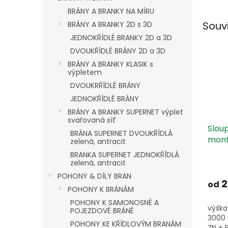
BRÁNY A BRANKY NA MÍRU
Souv
BRÁNY A BRANKY 2D s 3D
JEDNOKŘÍDLÉ BRANKY 2D a 3D
DVOUKŘÍDLÉ BRÁNY 2D a 3D
BRÁNY A BRANKY KLASIK s
výpletem
DVOUKRŘÍDLÉ BRÁNY
JEDNOKŘÍDLÉ BRÁNY
BRÁNY A BRANKY SUPERNET výplet
svařovaná síť
Slou
BRÁNA SUPERNET DVOUKŘÍDLÁ
mont
zelená, antracit
mm Z
BRANKA SUPERNET JEDNOKŘÍDLÁ
zelená, antracit
POHONY & DÍLY BRAN
2
od
POHONY K BRÁNÁM
POHONY K SAMONOSNÉ A
výška
POJEZDOVÉ BRÁNĚ
3000
POHONY KE KŘÍDLOVÝM BRANÁM
ZN + 