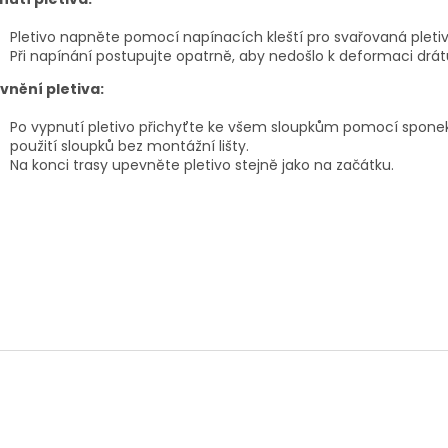
Pletivo napněte pomocí napínacích kleští pro svařovaná pletiva
Při napínání postupujte opatrně, aby nedošlo k deformaci drát
vnění pletiva:
Po vypnutí pletivo přichyťte ke všem sloupkům pomocí sponek
použití sloupků bez montážní lišty.
Na konci trasy upevněte pletivo stejně jako na začátku.