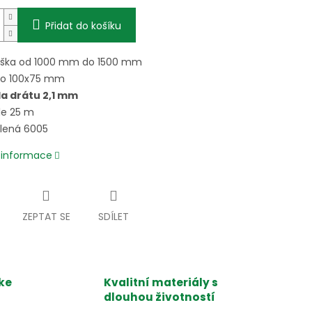
Přidat do košíku
ška od 1000 mm do 1500 mm
ko 100x75 mm
la drátu 2,1 mm
le 25 m
lená 6005
í informace
ZEPTAT SE
SDÍLET
ke
Kvalitní materiály s
dlouhou životností