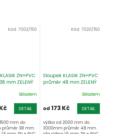
Kód:
7002/150
Kód:
7020/150
 KLASIK ZN+PVC
Sloupek KLASIK ZN+PVC
38 mm ZELENÝ
průměr 48 mm ZELENÝ
6005
Skladem
Skladem
 Kč
173 Kč
od
DETAIL
DETAIL
 1500 mm do
výška od 2000 mm do
 průměr 38 mm
3000mm průměr 48 mm
a 1.5 mm ZN + PVC
síla stěna 1.5 mm ZN + PVC