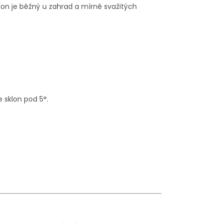
lon je běžný u zahrad a mírně svažitých
 sklon pod 5°.