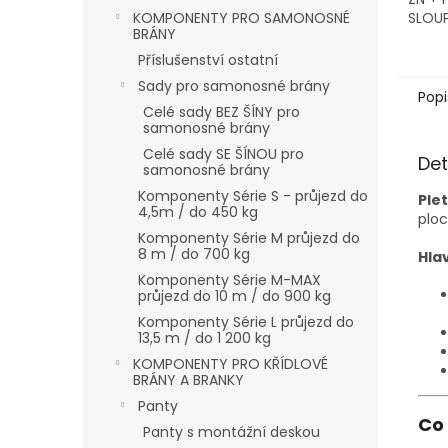
SLOUP
KOMPONENTY PRO SAMONOSNÉ
BRÁNY
Příslušenství ostatní
Sady pro samonosné brány
Popi
Celé sady BEZ ŠÍNY pro
samonosné brány
Celé sady SE ŠÍNOU pro
Det
samonosné brány
Komponenty Série S - průjezd do
Ple
4,5m / do 450 kg
ploc
Komponenty Série M průjezd do
8 m / do 700 kg
Hla
Komponenty Série M-MAX
průjezd do 10 m / do 900 kg
Komponenty Série L průjezd do
13,5 m / do 1 200 kg
KOMPONENTY PRO KŘÍDLOVÉ
BRÁNY A BRANKY
Panty
Co
Panty s montážní deskou