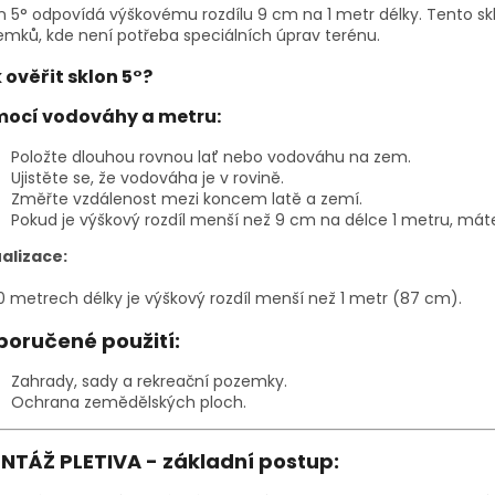
n 5° odpovídá výškovému rozdílu 9 cm na 1 metr délky. Tento sk
mků, kde není potřeba speciálních úprav terénu.
 ověřit sklon 5°?
ocí vodováhy a metru:
Položte dlouhou rovnou lať nebo vodováhu na zem.
Ujistěte se, že vodováha je v rovině.
Změřte vzdálenost mezi koncem latě a zemí.
Pokud je výškový rozdíl menší než 9 cm na délce 1 metru, máte
ualizace:
0 metrech délky je výškový rozdíl menší než 1 metr (87 cm).
poručené použití:
Zahrady, sady a rekreační pozemky.
Ochrana zemědělských ploch.
NTÁŽ PLETIVA - základní postup: