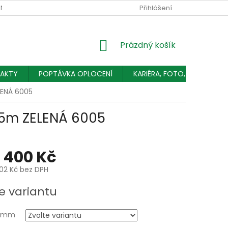
NÍCH ÚDAJŮ
Přihlášení
NÁKUPNÍ
Prázdný košík
KOŠÍK
AKTY
POPTÁVKA OPLOCENÍ
KARIÉRA, FOTO, ČLÁNKY
ELENÁ 6005
 25m ZELENÁ 6005
1 400 Kč
,02 Kč
bez DPH
e variantu
v mm