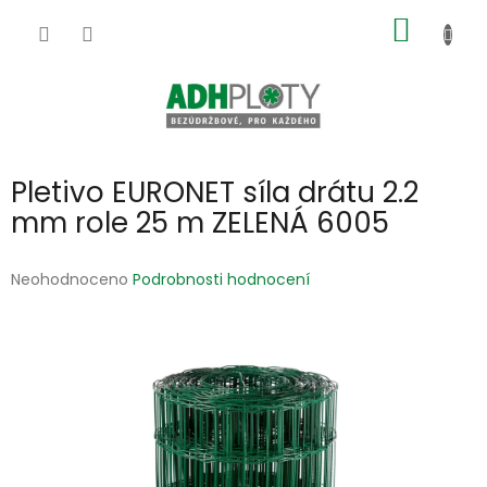
Přejít
NÁKUP
na
obsah
KOŠÍK
Pletivo EURONET síla drátu 2.2
mm role 25 m ZELENÁ 6005
Průměrné
Neohodnoceno
Podrobnosti hodnocení
hodnocení
produktu
je
0,0
z
5
hvězdiček.