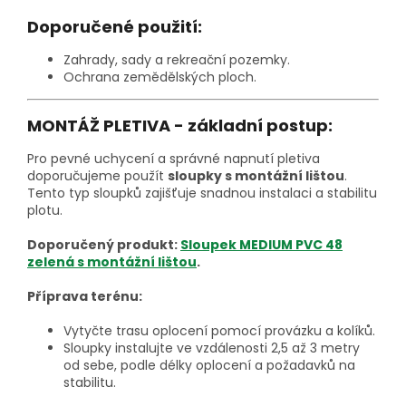
Doporučené použití:
Zahrady, sady a rekreační pozemky.
Ochrana zemědělských ploch.
MONTÁŽ PLETIVA - základní postup:
Pro pevné uchycení a správné napnutí pletiva
doporučujeme použít
sloupky s montážní lištou
.
Tento typ sloupků zajišťuje snadnou instalaci a stabilitu
plotu.
Doporučený produkt:
Sloupek MEDIUM PVC 48
zelená s montážní lištou
.
Příprava terénu:
Vytyčte trasu oplocení pomocí provázku a kolíků.
Sloupky instalujte ve vzdálenosti 2,5 až 3 metry
od sebe, podle délky oplocení a požadavků na
stabilitu.