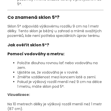
5°.
Co znamená sklon 5°?
Sklon 5° odpovídá výškovému rozdílu 9 cm na 1 metr
délky. Tento sklon je běžný u zahrad a mírně svažitých
pozemků, kde není potřeba speciálních úprav terénu.
Jak ověřit sklon 5°?
Pomocí vodováhy a metru:
Položte dlouhou rovnou lať nebo vodováhu na
zem.
Ujistěte se, že vodováha je v rovině.
Změřte vzdálenost mezi koncem latě a zemí.
Pokud je výškový rozdíl menší než 9 cm na délce
1 metru, máte sklon pod 5°.
Vizualizace:
Na 10 metrech délky je výškový rozdíl menší než 1 metr
(87 cm).