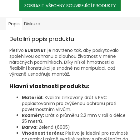
ZOBRAZIT VŠECHNY SOUVISEJÍCÍ PRODUKTY
Popis
Diskuze
Detailní popis produktu
Pletivo
EURONET
je navrženo tak, aby poskytovalo
spolehlivou ochranu a dlouhou životnost v méně
náročných podmínkách. Díky nízké hmotnosti a
flexibilní konstrukci je snadné na manipulaci, což
výrazně usnadňuje montáž.
Hlavní vlastnosti produktu:
Materiál:
Kvalitní zinkovaný drát s PVC
poplastováním pro zvýšenou ochranu proti
povětrnostním vlivům.
Rozměry:
Drát o průměru 2,2 mm v roli o délce
25 metrů.
Barva:
Zelená (6005)
Vhodnost terénu:
Pletivo je ideální pro rovinaté
pozemky i mírně svažité terény s převýšením do