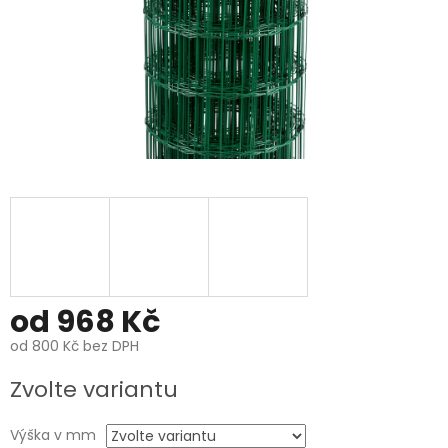
od
968 Kč
od
800 Kč
bez DPH
Měrná
Zvolte variantu
cena:
Výška v mm