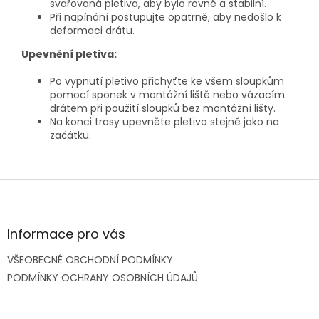
svařovaná pletiva, aby bylo rovné a stabilní.
Při napínání postupujte opatrně, aby nedošlo k
deformaci drátu.
Upevnění pletiva:
Po vypnutí pletivo přichyťte ke všem sloupkům
pomocí sponek v montážní liště nebo vázacím
drátem při použití sloupků bez montážní lišty.
Na konci trasy upevněte pletivo stejně jako na
začátku.
Z
á
p
a
Informace pro vás
t
VŠEOBECNÉ OBCHODNÍ PODMÍNKY
í
PODMÍNKY OCHRANY OSOBNÍCH ÚDAJŮ