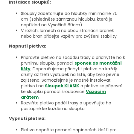
Instalace sloupků:
Sloupky zabetonujte do hloubky minimálně 70
cm (zohledněte zámrznou hloubku, která je
například na Vysočině 80cm).
V rozích, lomech a na obou stranách branek
nebo bran přidejte vzpěry pro zvýšení stability.
Napnutí pletiva:
Připravte pletivo na začátku trasy a přichyťte ho k
prvnímu sloupku pomocí
sponek do montážní
lišty
. Doporučujeme přichytit pletivo na každý
druhý až třetí výstupek na liště, aby bylo pevně
zajištěno. Samozřejmě je možné instalovat
pletivo i na
Sloupek KLASIK
a pletivo se připevní
ke sloupku pomocí šroubovice
Vázacím
drátem
.
Rozviňte pletivo podél trasy a upevňujte ho
postupně ke každému sloupku.
Vypnutí pletiva:
Pletivo napněte pomocí napínacích kleští pro