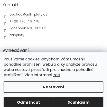
Kontakt
obchod
@
adh-ploty.cz
+420 776 146 778
Facebook ADH-PLOTY
adhploty
Vyhledávání
Používáme cookies, abychom Vám umožnili
HLEDAT
pohodlné prohlížení webu a díky analýze provozu
webu nastavili prostředí pro snadné a pohodlné
prohlížení. Více informací
zde
.
Vytvořil Shoptet
Nastavení
Copyright 2026
ADH-PLOTY s.r.o.
. Všechna práva
Odmítnout
Souhlasím
vyhrazena.
Upravit nastavení cookies